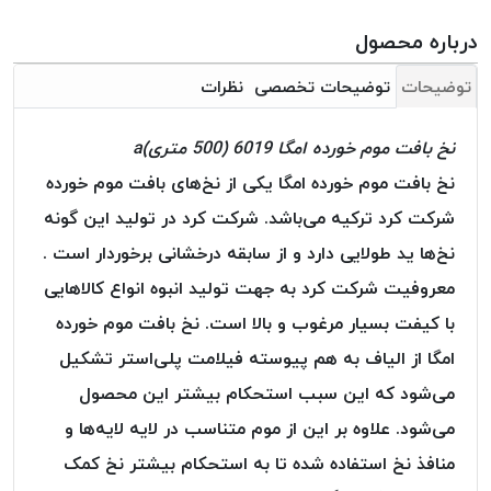
بافت
بدون
درباره محصول
موم
توضیحات
توضیحات تخصصی
نظرات
کُرد
KORD
نخ بافت موم خورده امگا 6019 (500 متری)a
نخ
توری
نخ بافت موم خورده امگا یکی از نخ‌های بافت موم خورده
پلیسه
شرکت کرد ترکیه می‌باشد. شرکت کرد در تولید این گونه
نخ
نخ‌ها ید طولایی دارد و از سابقه درخشانی برخوردار است .
توری
معروفیت شرکت کرد به جهت تولید انبوه انواع کالاهایی
پلیسه
کرد
با کیفت بسیار مرغوب و بالا است. نخ بافت موم خورده
KORD
امگا از الیاف به هم پیوسته فیلامت پلی‌استر تشکیل
OMEGA
می‌شود که این سبب استحکام بیشتر این محصول
نخ
می‌شود. علاوه بر این از موم متناسب در لایه لایه‌ها و
توری
پلیسه
منافذ نخ استفاده شده تا به استحکام بیشتر نخ کمک
پی