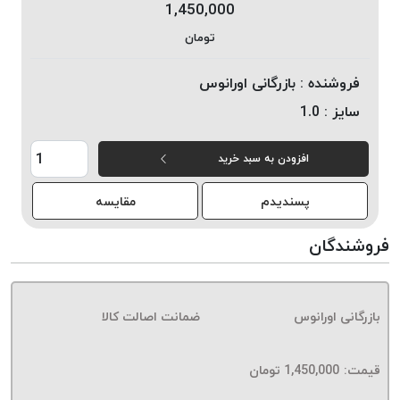
1,450,000
خورده
تومان
لیمکس
LIMAX
فروشنده :
بازرگانی اورانوس
نخ
سایز :
1.0
بافت
موم
افزودن به سبد خرید
خورده
تریشه
پسندیدم
مقایسه
امگا
OMEGA
فروشندگان
نخ
بافت
بدون
بازرگانی اورانوس
ضمانت اصالت کالا
موم
نخ
بافت
قیمت:
1,450,000
تومان
بدون