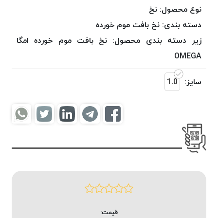
موم
نوع محصول:
نخ
خورده
دسته بندی:
نخ بافت موم خورده
کُرد
زیر دسته بندی محصول:
نخ بافت موم خورده امگا
KORD
نخ
OMEGA
بافت
موم
سایز:
1.0
خورده
امگا
OMEGA
نخ بافت
موم
خورده
میلانو
MILANO
نخ
بافت
قیمت:
موم