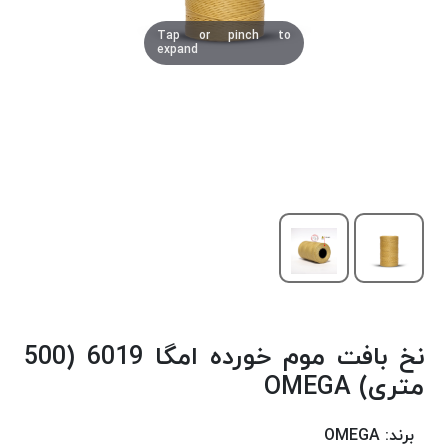
دوخت
Tap or pinch to
کومو
expand
COMO
نخ
دوخت
دلتا
DELTA
نخ
دوخت
اکو
E.K.O
نخ
بافت
نخ بافت موم خورده امگا 6019 (500
موم
خورده
متری) OMEGA
نخ
بافت
برند:
OMEGA