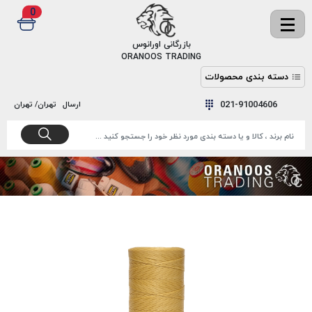
0
✖
بازرگانی اورانوس
ORANOOS TRADING
دسته بندی محصولات
نخ
نخ
021-91004606
ارسال
تهران/ تهران
دوخت
رنگ و
واکس
نخ دوخت
اکوسپون
پرایمر
EKOSPUNE
چسب
نخ دوخت
پلی آرت
بند
POLYART
کفش
نخ
ملزومات
دوخت
گاردا
قدک
GARDA
نخ