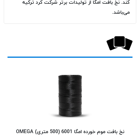
کند. نخ بافت امگا از تولیدات برتر شرکت کرد ترکیه
پلاس
می‌باشد.
PPLUS
نخ
توری
پلیسه
بتا
KORD
BETA
دوک
های
متراژ
پایین
امگا
OMEGA
ونتو
VENTO
نخ بافت موم خورده امگا 6001 (500 متری) OMEGA
نخ ب
پارما