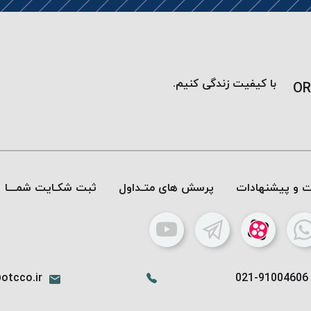
با کیفیت زندگی کنیم.
OR
ات و پیشنهادات
پرسش های متـداول
ثبت شکـایت شمـــا
otcco.ir
021-91004606