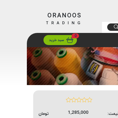
ORANOOS
TRADING
0
ارسال
تهران/ تهران
سبد خرید
1,285,000
یمت:
تومان