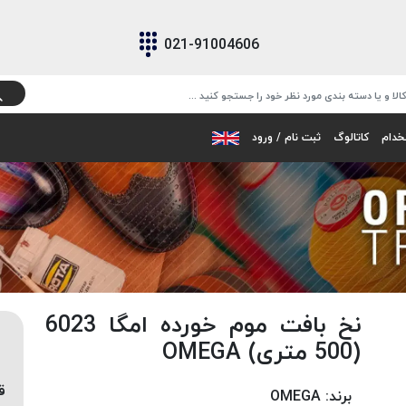
021-91004606
خدام
کاتالوگ
ثبت نام / ورود
نخ بافت موم خورده امگا 6023
(500 متری) OMEGA
ق
برند:
OMEGA