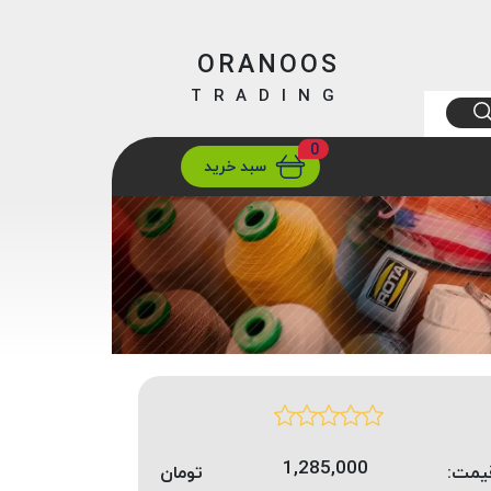
ORANOOS
TRADING
0
ارسال
تهران/ تهران
سبد خرید
1,285,000
یمت:
تومان