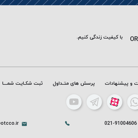
با کیفیت زندگی کنیم.
OR
ات و پیشنهادات
پرسش های متـداول
ثبت شکـایت شمـــا
otcco.ir
021-91004606