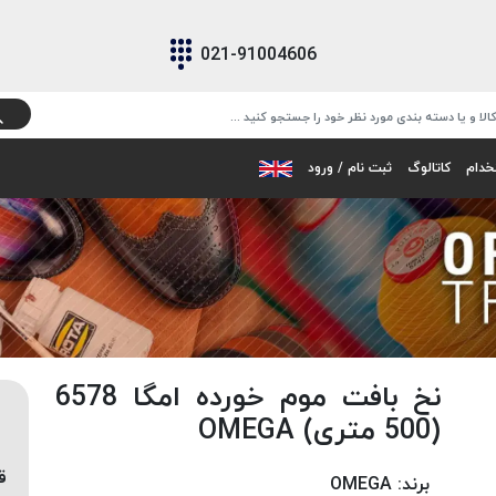
021-91004606
خدام
کاتالوگ
ثبت نام / ورود
نخ بافت موم خورده امگا 6578
(500 متری) OMEGA
ق
برند:
OMEGA