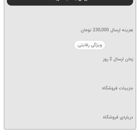
موم پی
پلاس
PPLUS
نخ
هزینه ارسال
230,000
تومان
بافت
بدون
ویژگی رقابتی
موم
زمان ارسال
2
روز
زتا
KORD
ZETA
نخ
جزییات فروشگاه
بافت
بدون
موم
درباره‌ی فروشگاه
امگا
OMEGA
نخ