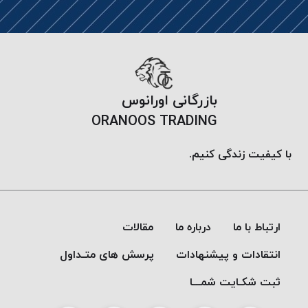
PARMA
نخ
دستبندی
DOVE
نخ گلدوزی
FILKRISTAL
بازرگانی اورانوس
نخ
ORANOOS TRADING
نسوز
Meta-
با کیفیت زندگی کنیم.
Aramid
&
Para-
Aramid
ارتباط با ما
درباره ما
مقالات
انتقادات و پیشنهادات
پرسش های متـداول
ثبت شکـایت شمـــا