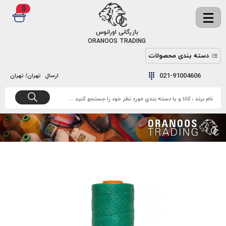
0
✖
بازرگانی اورانوس
ORANOOS TRADING
دسته بندی محصولات
نخ
نخ
021-91004606
ارسال
تهران/ تهران
دوخت
رنگ و
واکس
نخ دوخت
اکوسپون
پرایمر
EKOSPUNE
چسب
نخ دوخت
پلی آرت
بند
POLYART
کفش
نخ
ملزومات
دوخت
گاردا
قدک
GARDA
نخ