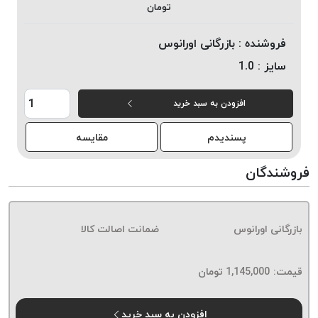
تومان
خورده
لیمکس
فروشنده :
بازرگانی اورانوس
LIMAX
سایز :
1.0
نخ
بافت
افزودن به سبد خرید
موم
خورده
پسندیدم
مقایسه
تریشه
امگا
فروشندگان
OMEGA
نخ
بافت
بازرگانی اورانوس
ضمانت اصالت کالا
بدون
موم
نخ
قیمت:
1,145,000
تومان
بافت
بدون
افزودن به سبد خرید