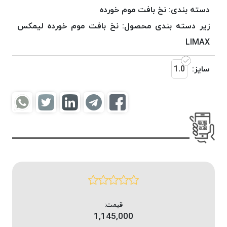
موم
دسته بندی:
نخ بافت موم خورده
خورده
زیر دسته بندی محصول:
نخ بافت موم خورده لیمکس
کُرد
LIMAX
KORD
نخ
سایز:
1.0
بافت
موم
خورده
امگا
OMEGA
نخ بافت
موم
خورده
میلانو
MILANO
نخ
قیمت:
بافت
1,145,000
موم