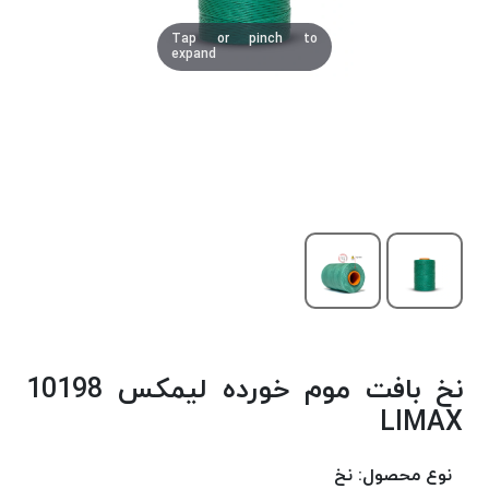
دوخت
Tap or pinch to
کومو
expand
COMO
نخ
دوخت
دلتا
DELTA
نخ
دوخت
اکو
E.K.O
نخ
بافت
نخ بافت موم خورده لیمکس 10198
موم
خورده
LIMAX
نخ
بافت
نوع محصول:
نخ