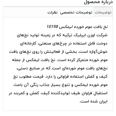
درباره محصول
بافت
بدون
توضیحات
توضیحات تخصصی
نظرات
موم
کُرد
نخ بافت موم خورده لیمکس 10198
KORD
شرکت اوزن ایپلیک ترکیه که در زمینه تولید نخ‌های
نخ
توری
دوخت قابل استفاده در چرخ‌های صنعتی، کارخانه‌ای
پلیسه
خوش‌آوازه است، بخشی از فعالیتش را روی نخ‌های بافت
نخ
موم خورده متمرکز کرده است. نخ بافت لیمکس از جمله
توری
نخ‌های بافت موم خورده‌ای است که در صنایع دستی،
پلیسه
کرد
کیف و کفش استفاده فراوانی را دارد. قیمت مطلوب نخ
KORD
موم خورده لیمکس و تنوع بسیار جذاب رنگی آن باعث
OMEGA
استقبال فراوان طیف تولیدکننده کیف، کفش و کمربند در
نخ
ایران شده است.
توری
پلیسه
پی