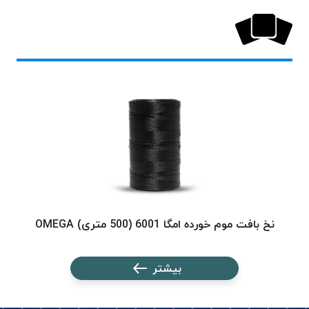
پلاس
PPLUS
نخ
توری
پلیسه
بتا
KORD
BETA
دوک
های
متراژ
پایین
نخ بافت موم خورده امگا 6001 (500 متری) OMEGA
نخ ب
امگا
OMEGA
ونتو
بیشتر
VENTO
پارما