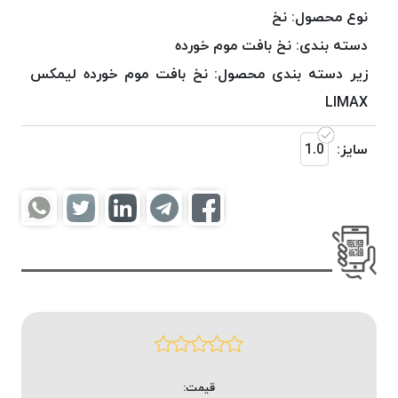
موم
نوع محصول:
نخ
خورده
دسته بندی:
نخ بافت موم خورده
کُرد
زیر دسته بندی محصول:
نخ بافت موم خورده لیمکس
KORD
نخ
LIMAX
بافت
موم
سایز:
1.0
خورده
امگا
OMEGA
نخ بافت
موم
خورده
میلانو
MILANO
نخ
بافت
قیمت:
موم