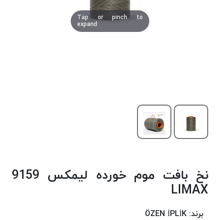
دوخت
Tap or pinch to
کومو
expand
COMO
نخ
دوخت
دلتا
DELTA
نخ
دوخت
اکو
E.K.O
نخ
بافت
نخ بافت موم خورده لیمکس 9159
موم
خورده
LIMAX
نخ
بافت
برند:
ÖZEN İPLİK