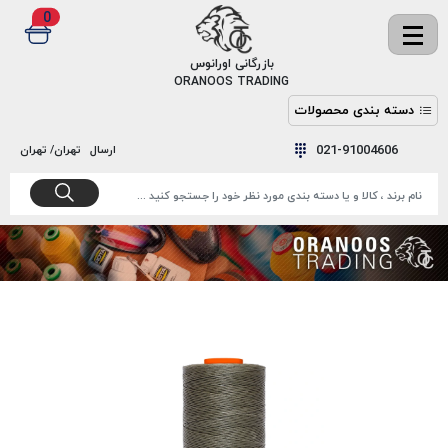
0
✖
بازرگانی اورانوس
ORANOOS TRADING
دسته بندی محصولات
نخ
نخ
021-91004606
ارسال
تهران/ تهران
دوخت
رنگ و
واکس
نخ دوخت
اکوسپون
پرایمر
EKOSPUNE
چسب
نخ دوخت
پلی آرت
بند
POLYART
کفش
نخ
ملزومات
دوخت
گاردا
قدک
GARDA
نخ