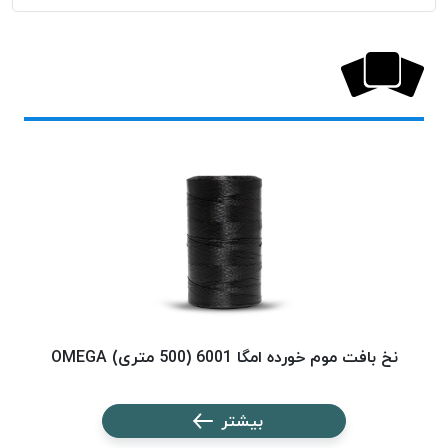
پلاس
PPLUS
نخ
توری
پلیسه
بتا
KORD
BETA
دوک
های
متراژ
پایین
امگا
OMEGA
نخ بافت موم خورده امگا 6001 (500 متری) OMEGA
نخ ب
ونتو
VENTO
بیشتر
پارما