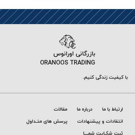
PARMA
نخ
دستبندی
DOVE
نخ گلدوزی
FILKRISTAL
نخ
بازرگانی اورانوس
نسوز
ORANOOS TRADING
Meta-
Aramid
با کیفیت زندگی کنیم.
&
Para-
Aramid
ارتباط با ما
درباره ما
مقالات
انتقادات و پیشنهادات
پرسش های متـداول
ثبت شکـایت شمـــا