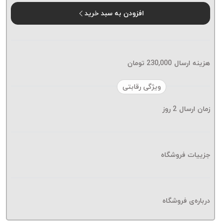
موم پی
افزودن به سبد خرید
پلاس
PPLUS
نخ
بافت
هزینه ارسال
230,000
تومان
بدون
موم
ویژگی رقابتی
زتا
KORD
زمان ارسال
2
روز
ZETA
نخ
بافت
جزییات فروشگاه
بدون
موم
امگا
OMEGA
درباره‌ی فروشگاه
نخ