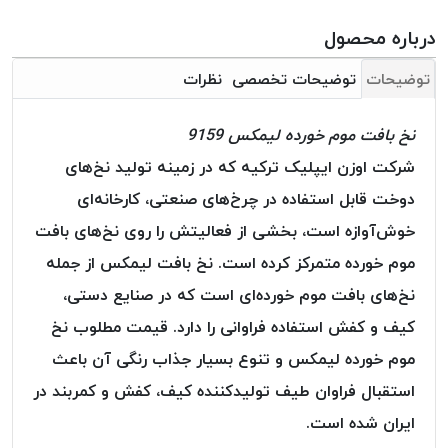
بافت
بدون
درباره محصول
موم
توضیحات
توضیحات تخصصی
نظرات
کُرد
KORD
نخ بافت موم خورده لیمکس 9159
نخ
توری
شرکت اوزن ایپلیک ترکیه که در زمینه تولید نخ‌های
پلیسه
دوخت قابل استفاده در چرخ‌های صنعتی، کارخانه‌ای
نخ
خوش‌آوازه است، بخشی از فعالیتش را روی نخ‌های بافت
توری
موم خورده متمرکز کرده است. نخ بافت لیمکس از جمله
پلیسه
کرد
نخ‌های بافت موم خورده‌ای است که در صنایع دستی،
KORD
کیف و کفش استفاده فراوانی را دارد. قیمت مطلوب نخ
OMEGA
موم خورده لیمکس و تنوع بسیار جذاب رنگی آن باعث
نخ
استقبال فراوان طیف تولیدکننده کیف، کفش و کمربند در
توری
پلیسه
ایران شده است.
پی