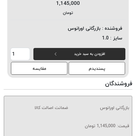
1,145,000
خورده
تومان
لیمکس
LIMAX
فروشنده :
بازرگانی اورانوس
نخ
سایز :
1.0
بافت
موم
افزودن به سبد خرید
خورده
تریشه
پسندیدم
مقایسه
امگا
OMEGA
فروشندگان
نخ
بافت
بدون
بازرگانی اورانوس
ضمانت اصالت کالا
موم
نخ
بافت
قیمت:
1,145,000
تومان
بدون