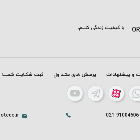
با کیفیت زندگی کنیم.
OR
ات و پیشنهادات
پرسش های متـداول
ثبت شکـایت شمـــا
otcco.ir
021-91004606