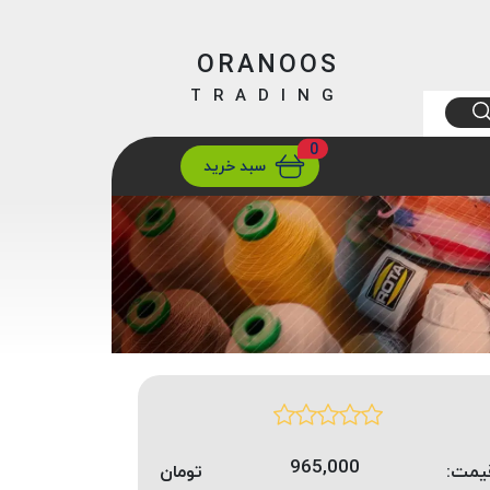
ORANOOS
TRADING
0
ارسال
تهران/ تهران
سبد خرید
965,000
یمت:
تومان