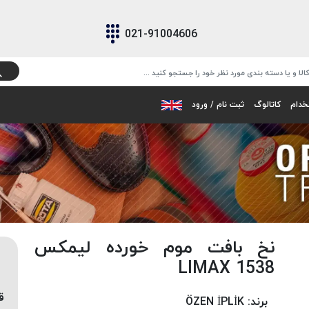
021-91004606
خدام
کاتالوگ
ثبت نام / ورود
نخ بافت موم خورده لیمکس
1538 LIMAX
ق
برند:
ÖZEN İPLİK