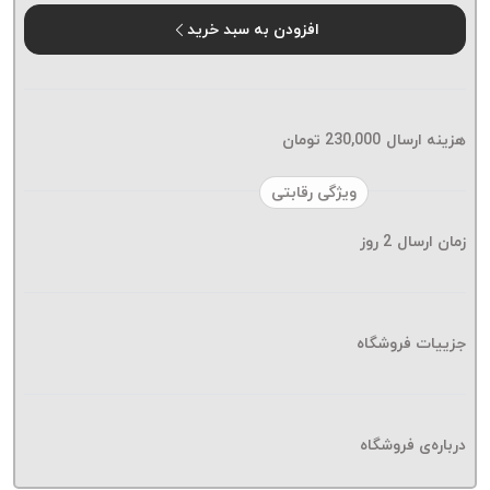
موم پی
افزودن به سبد خرید
پلاس
PPLUS
نخ
بافت
هزینه ارسال
230,000
تومان
بدون
موم
ویژگی رقابتی
زتا
KORD
زمان ارسال
2
روز
ZETA
نخ
بافت
جزییات فروشگاه
بدون
موم
امگا
OMEGA
درباره‌ی فروشگاه
نخ