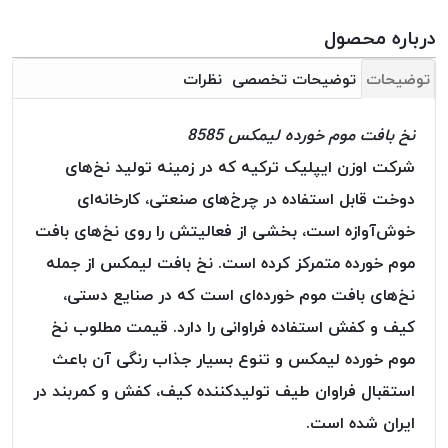
بافت
بدون
درباره محصول
موم
توضیحات
توضیحات تخصصی
نظرات
کُرد
KORD
نخ بافت موم خورده لیمکس 8585
نخ
توری
شرکت اوزن ایپلیک ترکیه که در زمینه تولید نخ‌های
پلیسه
دوخت قابل استفاده در چرخ‌های صنعتی، کارخانه‌ای
نخ
خوش‌آوازه است، بخشی از فعالیتش را روی نخ‌های بافت
توری
موم خورده متمرکز کرده است. نخ بافت لیمکس از جمله
پلیسه
کرد
نخ‌های بافت موم خورده‌ای است که در صنایع دستی،
KORD
کیف و کفش استفاده فراوانی را دارد. قیمت مطلوب نخ
OMEGA
موم خورده لیمکس و تنوع بسیار جذاب رنگی آن باعث
نخ
استقبال فراوان طیف تولیدکننده کیف، کفش و کمربند در
توری
پلیسه
ایران شده است.
پی