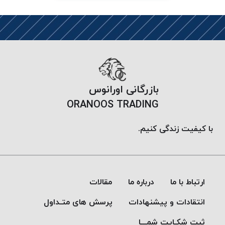
PARMA
نخ
دستبندی
DOVE
نخ گلدوزی
FILKRISTAL
نخ
بازرگانی اورانوس
نسوز
ORANOOS TRADING
Meta-
Aramid
با کیفیت زندگی کنیم.
&
Para-
Aramid
ارتباط با ما
درباره ما
مقالات
انتقادات و پیشنهادات
پرسش های متـداول
ثبت شکـایت شمـــا