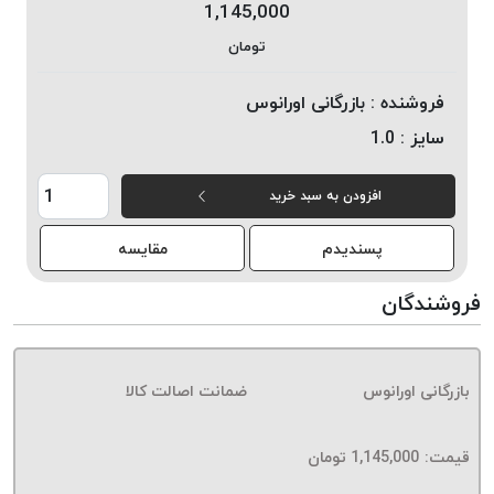
1,145,000
خورده
تومان
لیمکس
LIMAX
فروشنده :
بازرگانی اورانوس
نخ
سایز :
1.0
بافت
موم
افزودن به سبد خرید
خورده
تریشه
پسندیدم
مقایسه
امگا
OMEGA
فروشندگان
نخ
بافت
بدون
بازرگانی اورانوس
ضمانت اصالت کالا
موم
نخ
بافت
قیمت:
1,145,000
تومان
بدون