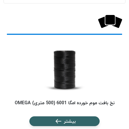
پلاس
PPLUS
نخ
توری
پلیسه
بتا
KORD
BETA
دوک
های
متراژ
پایین
امگا
OMEGA
نخ بافت موم خورده امگا 6001 (500 متری) OMEGA
نخ ب
ونتو
VENTO
بیشتر
پارما