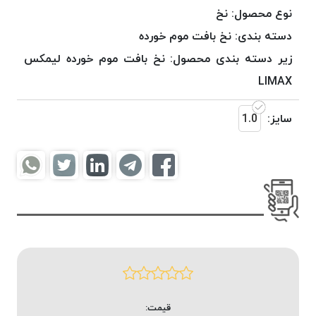
موم
نوع محصول:
نخ
خورده
دسته بندی:
نخ بافت موم خورده
کُرد
زیر دسته بندی محصول:
نخ بافت موم خورده لیمکس
KORD
نخ
LIMAX
بافت
موم
سایز:
1.0
خورده
امگا
OMEGA
نخ بافت
موم
خورده
میلانو
MILANO
نخ
بافت
قیمت:
موم