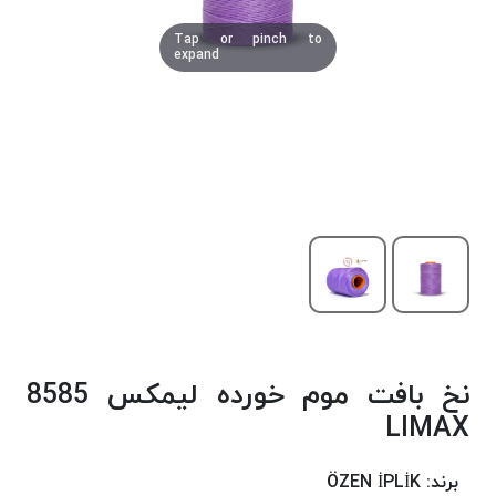
دوخت
Tap or pinch to
کومو
expand
COMO
نخ
دوخت
دلتا
DELTA
نخ
دوخت
اکو
E.K.O
نخ
بافت
نخ بافت موم خورده لیمکس 8585
موم
خورده
LIMAX
نخ
بافت
برند:
ÖZEN İPLİK