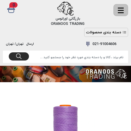
0
✖
بازرگانی اورانوس
ORANOOS TRADING
دسته بندی محصولات
نخ
نخ
021-91004606
ارسال
تهران/ تهران
دوخت
رنگ و
واکس
نخ دوخت
اکوسپون
پرایمر
EKOSPUNE
چسب
نخ دوخت
پلی آرت
بند
POLYART
کفش
نخ
ملزومات
دوخت
گاردا
قدک
GARDA
نخ