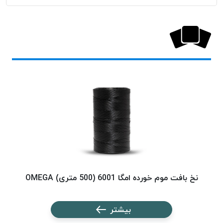
پلاس
PPLUS
نخ
توری
پلیسه
بتا
KORD
BETA
دوک
های
متراژ
پایین
امگا
OMEGA
نخ بافت موم خورده امگا 6001 (500 متری) OMEGA
نخ ب
ونتو
VENTO
بیشتر
پارما