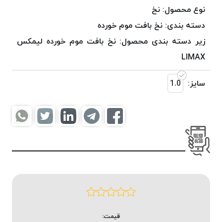
موم
نوع محصول:
نخ
خورده
دسته بندی:
نخ بافت موم خورده
کُرد
زیر دسته بندی محصول:
نخ بافت موم خورده لیمکس
KORD
نخ
LIMAX
بافت
موم
سایز:
1.0
خورده
امگا
OMEGA
نخ بافت
موم
خورده
میلانو
MILANO
نخ
بافت
قیمت:
موم