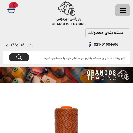
0
✖
بازرگانی اورانوس
ORANOOS TRADING
دسته بندی محصولات
نخ
نخ
021-91004606
ارسال
تهران/ تهران
دوخت
رنگ و
واکس
نخ دوخت
اکوسپون
پرایمر
EKOSPUNE
چسب
نخ دوخت
پلی آرت
بند
POLYART
کفش
نخ
ملزومات
دوخت
گاردا
قدک
GARDA
نخ