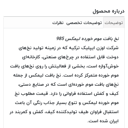
بافت
بدون
درباره محصول
موم
توضیحات
توضیحات تخصصی
نظرات
کُرد
KORD
نخ بافت موم خورده لیمکس 985
نخ
توری
شرکت اوزن ایپلیک ترکیه که در زمینه تولید نخ‌های
پلیسه
دوخت قابل استفاده در چرخ‌های صنعتی، کارخانه‌ای
نخ
خوش‌آوازه است، بخشی از فعالیتش را روی نخ‌های بافت
توری
موم خورده متمرکز کرده است. نخ بافت لیمکس از جمله
پلیسه
کرد
نخ‌های بافت موم خورده‌ای است که در صنایع دستی،
KORD
کیف و کفش استفاده فراوانی را دارد. قیمت مطلوب نخ
OMEGA
موم خورده لیمکس و تنوع بسیار جذاب رنگی آن باعث
نخ
استقبال فراوان طیف تولیدکننده کیف، کفش و کمربند در
توری
پلیسه
ایران شده است.
پی