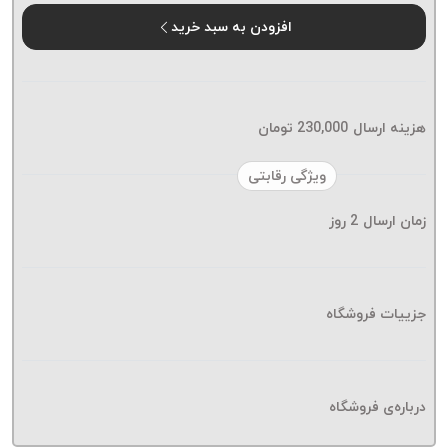
موم پی
افزودن به سبد خرید
پلاس
PPLUS
نخ
بافت
هزینه ارسال
230,000
تومان
بدون
موم
ویژگی رقابتی
زتا
KORD
زمان ارسال
2
روز
ZETA
نخ
بافت
جزییات فروشگاه
بدون
موم
امگا
OMEGA
درباره‌ی فروشگاه
نخ