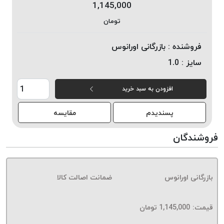
1,145,000
خورده
تومان
لیمکس
LIMAX
فروشنده :
بازرگانی اورانوس
نخ
سایز :
1.0
بافت
موم
افزودن به سبد خرید
خورده
تریشه
پسندیدم
مقایسه
امگا
OMEGA
فروشندگان
نخ
بافت
بدون
بازرگانی اورانوس
ضمانت اصالت کالا
موم
نخ
بافت
قیمت:
1,145,000
تومان
بدون