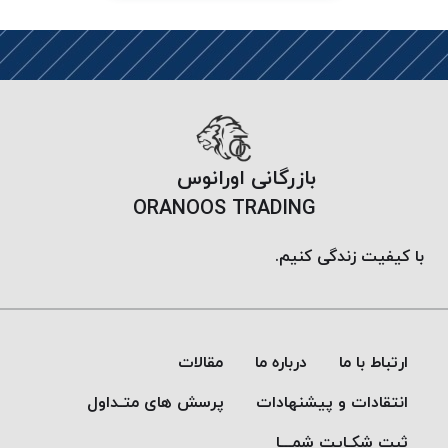
PARMA
نخ
دستبندی
DOVE
نخ گلدوزی
FILKRISTAL
نخ
بازرگانی اورانوس
نسوز
ORANOOS TRADING
Meta-
Aramid
با کیفیت زندگی کنیم.
&
Para-
Aramid
ارتباط با ما
درباره ما
مقالات
انتقادات و پیشنهادات
پرسش های متـداول
ثبت شکـایت شمـــا