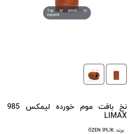
دوخت
Tap or pinch to
کومو
expand
COMO
نخ
دوخت
دلتا
DELTA
نخ
دوخت
اکو
E.K.O
نخ
بافت
نخ بافت موم خورده لیمکس 985
موم
خورده
LIMAX
نخ
بافت
برند:
ÖZEN İPLİK