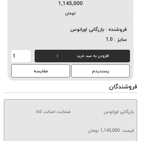
1,145,000
خورده
تومان
لیمکس
LIMAX
فروشنده :
بازرگانی اورانوس
نخ
سایز :
1.0
بافت
موم
افزودن به سبد خرید
خورده
تریشه
پسندیدم
مقایسه
امگا
OMEGA
فروشندگان
نخ
بافت
بدون
بازرگانی اورانوس
ضمانت اصالت کالا
موم
نخ
بافت
قیمت:
1,145,000
تومان
بدون