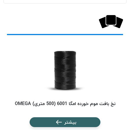
پلاس
PPLUS
نخ
توری
پلیسه
بتا
KORD
BETA
دوک
های
متراژ
پایین
امگا
OMEGA
نخ بافت موم خورده امگا 6001 (500 متری) OMEGA
نخ ب
ونتو
VENTO
بیشتر
پارما