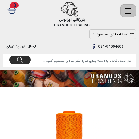
0
✖
بازرگانی اورانوس
ORANOOS TRADING
دسته بندی محصولات
نخ
نخ
021-91004606
ارسال
تهران/ تهران
دوخت
رنگ و
واکس
نخ دوخت
اکوسپون
پرایمر
EKOSPUNE
چسب
نخ دوخت
پلی آرت
بند
POLYART
کفش
نخ
ملزومات
دوخت
گاردا
قدک
GARDA
نخ