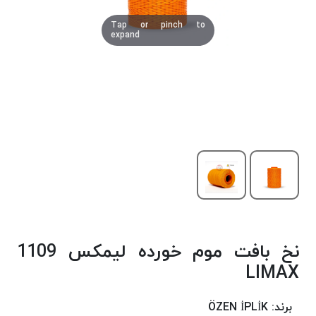
دوخت
Tap or pinch to
کومو
expand
COMO
نخ
دوخت
دلتا
DELTA
نخ
دوخت
اکو
E.K.O
نخ
بافت
نخ بافت موم خورده لیمکس 1109
موم
خورده
LIMAX
نخ
بافت
برند:
ÖZEN İPLİK