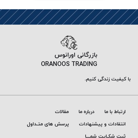
PARMA
نخ
دستبندی
DOVE
نخ گلدوزی
FILKRISTAL
نخ
بازرگانی اورانوس
نسوز
ORANOOS TRADING
Meta-
Aramid
با کیفیت زندگی کنیم.
&
Para-
Aramid
ارتباط با ما
درباره ما
مقالات
انتقادات و پیشنهادات
پرسش های متـداول
ثبت شکـایت شمـــا