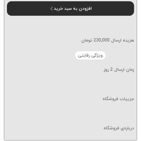
موم پی
افزودن به سبد خرید
پلاس
PPLUS
نخ
بافت
هزینه ارسال
230,000
تومان
بدون
موم
ویژگی رقابتی
زتا
KORD
زمان ارسال
2
روز
ZETA
نخ
بافت
جزییات فروشگاه
بدون
موم
امگا
OMEGA
درباره‌ی فروشگاه
نخ