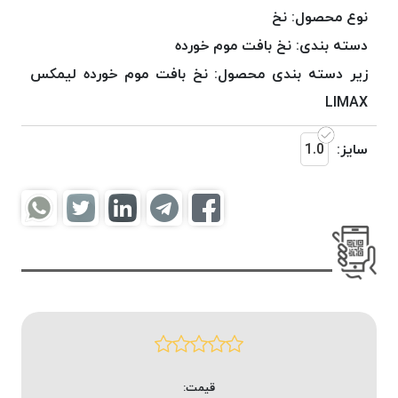
موم
نوع محصول:
نخ
خورده
دسته بندی:
نخ بافت موم خورده
کُرد
زیر دسته بندی محصول:
نخ بافت موم خورده لیمکس
KORD
نخ
LIMAX
بافت
موم
سایز:
1.0
خورده
امگا
OMEGA
نخ بافت
موم
خورده
میلانو
MILANO
نخ
بافت
قیمت:
موم