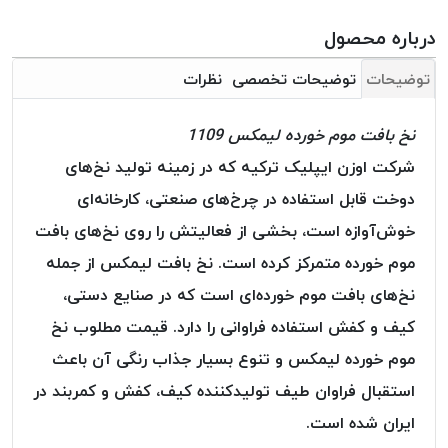
بافت
بدون
درباره محصول
موم
توضیحات
توضیحات تخصصی
نظرات
کُرد
KORD
نخ بافت موم خورده لیمکس 1109
نخ
توری
شرکت اوزن ایپلیک ترکیه که در زمینه تولید نخ‌های
پلیسه
دوخت قابل استفاده در چرخ‌های صنعتی، کارخانه‌ای
نخ
خوش‌آوازه است، بخشی از فعالیتش را روی نخ‌های بافت
توری
موم خورده متمرکز کرده است. نخ بافت لیمکس از جمله
پلیسه
کرد
نخ‌های بافت موم خورده‌ای است که در صنایع دستی،
KORD
کیف و کفش استفاده فراوانی را دارد. قیمت مطلوب نخ
OMEGA
موم خورده لیمکس و تنوع بسیار جذاب رنگی آن باعث
نخ
استقبال فراوان طیف تولیدکننده کیف، کفش و کمربند در
توری
پلیسه
ایران شده است.
پی