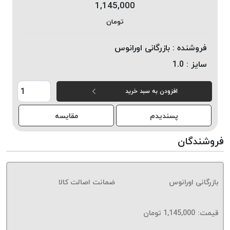
1,145,000
خورده
تومان
لیمکس
LIMAX
فروشنده :
بازرگانی اورانوس
نخ
سایز :
1.0
بافت
موم
افزودن به سبد خرید
خورده
تریشه
پسندیدم
مقایسه
امگا
OMEGA
فروشندگان
نخ
بافت
بدون
بازرگانی اورانوس
ضمانت اصالت کالا
موم
نخ
بافت
قیمت:
1,145,000
تومان
بدون