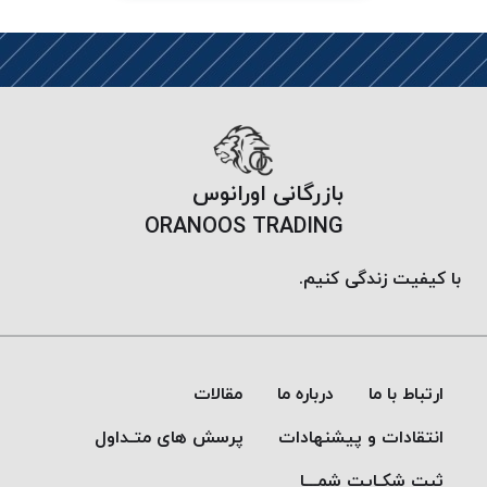
PARMA
نخ
دستبندی
DOVE
نخ گلدوزی
FILKRISTAL
نخ
بازرگانی اورانوس
نسوز
ORANOOS TRADING
Meta-
Aramid
با کیفیت زندگی کنیم.
&
Para-
Aramid
ارتباط با ما
درباره ما
مقالات
انتقادات و پیشنهادات
پرسش های متـداول
ثبت شکـایت شمـــا