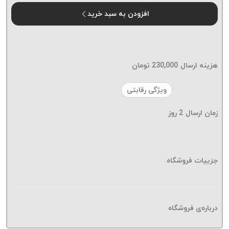
موم پی
افزودن به سبد خرید
پلاس
PPLUS
نخ
بافت
هزینه ارسال
230,000
تومان
بدون
موم
ویژگی رقابتی
زتا
KORD
زمان ارسال
2
روز
ZETA
نخ
بافت
جزییات فروشگاه
بدون
موم
امگا
OMEGA
درباره‌ی فروشگاه
نخ