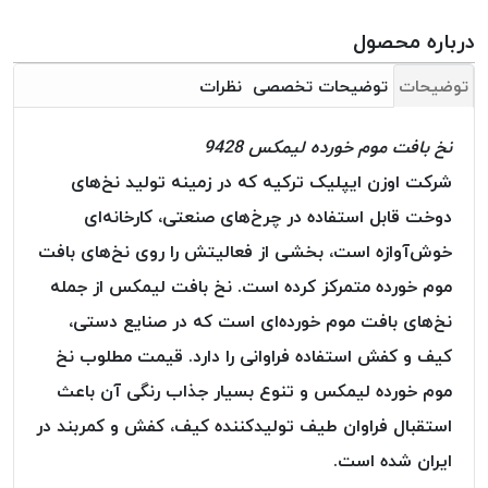
بافت
بدون
درباره محصول
موم
توضیحات
توضیحات تخصصی
نظرات
کُرد
KORD
نخ بافت موم خورده لیمکس 9428
نخ
توری
شرکت اوزن ایپلیک ترکیه که در زمینه تولید نخ‌های
پلیسه
دوخت قابل استفاده در چرخ‌های صنعتی، کارخانه‌ای
نخ
خوش‌آوازه است، بخشی از فعالیتش را روی نخ‌های بافت
توری
موم خورده متمرکز کرده است. نخ بافت لیمکس از جمله
پلیسه
کرد
نخ‌های بافت موم خورده‌ای است که در صنایع دستی،
KORD
کیف و کفش استفاده فراوانی را دارد. قیمت مطلوب نخ
OMEGA
موم خورده لیمکس و تنوع بسیار جذاب رنگی آن باعث
نخ
استقبال فراوان طیف تولیدکننده کیف، کفش و کمربند در
توری
پلیسه
ایران شده است.
پی