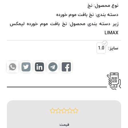
موم
نوع محصول:
نخ
خورده
دسته بندی:
نخ بافت موم خورده
کُرد
زیر دسته بندی محصول:
نخ بافت موم خورده لیمکس
KORD
نخ
LIMAX
بافت
موم
سایز:
1.0
خورده
امگا
OMEGA
نخ بافت
موم
خورده
میلانو
MILANO
نخ
بافت
قیمت:
موم