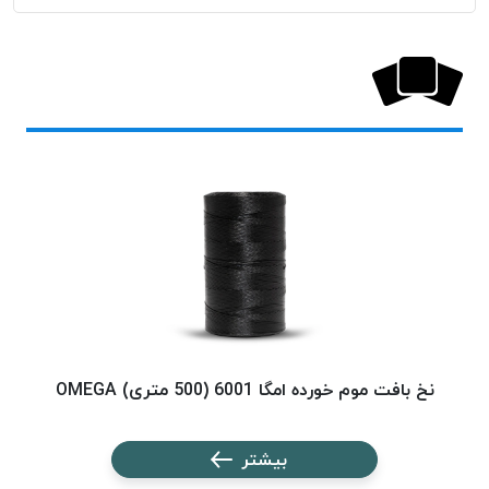
پلاس
PPLUS
نخ
توری
پلیسه
بتا
KORD
BETA
دوک
های
متراژ
پایین
امگا
OMEGA
نخ بافت موم خورده امگا 6001 (500 متری) OMEGA
نخ ب
ونتو
VENTO
بیشتر
پارما