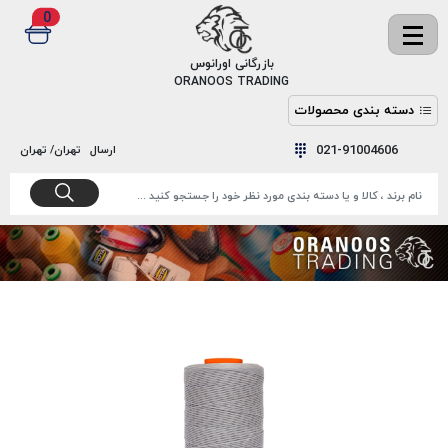
0
✖
بازرگانی اورانوس
ORANOOS TRADING
دسته بندی محصولات
نخ
نخ
021-91004606
ارسال
تهران/ تهران
دوخت
رنگ و
واکس
نخ دوخت
اکوسپون
پرایمر
EKOSPUNE
چسب
نخ دوخت
پلی آرت
بند
POLYART
کفش
نخ
ملزومات
دوخت
گاردا
قدک
GARDA
نخ