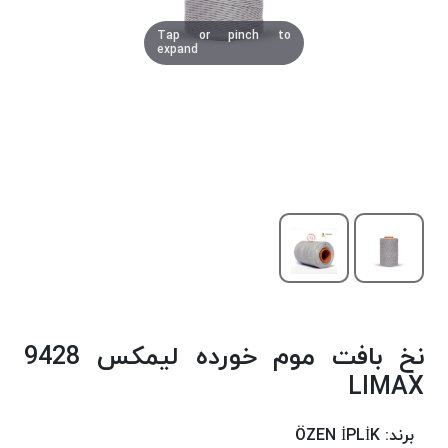
دوخت
Tap or pinch to
کومو
expand
COMO
نخ
دوخت
دلتا
DELTA
نخ
دوخت
اکو
E.K.O
نخ
بافت
نخ بافت موم خورده لیمکس 9428
موم
خورده
LIMAX
نخ
بافت
برند:
ÖZEN İPLİK