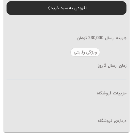
موم پی
افزودن به سبد خرید
پلاس
PPLUS
نخ
بافت
هزینه ارسال
230,000
تومان
بدون
موم
ویژگی رقابتی
زتا
KORD
زمان ارسال
2
روز
ZETA
نخ
بافت
جزییات فروشگاه
بدون
موم
امگا
OMEGA
درباره‌ی فروشگاه
نخ