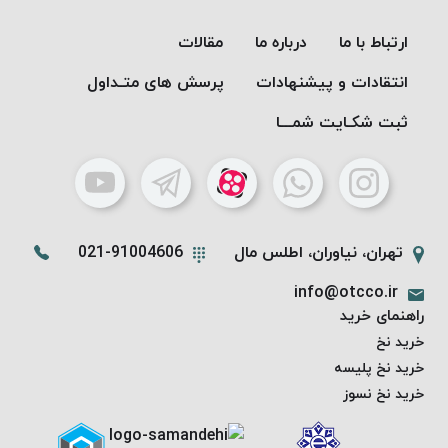
ارتباط با ما
درباره ما
مقالات
انتقادات و پیشنهادات
پرسش های متـداول
ثبت شکـایت شمـــا
تهران، نیاوران، اطلس مال
021-91004606
info@otcco.ir
راهنمای خرید
خرید نخ
خرید نخ پلیسه
خرید نخ نسوز