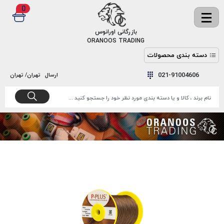
0
✖
بازرگانی اورانوس
ORANOOS TRADING
دسته بندی محصولات
نخ
نخ
021-91004606
ارسال
تهران/ تهران
دوخت
رنگ و
واکس
نخ دوخت
اکوسپون
پرایمر
EKOSPUNE
چسب
نخ دوخت
پلی آرت
بند
POLYART
کفش
نخ
ملزومات
دوخت
گاردا
قدک
GARDA
نخ