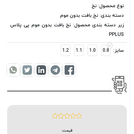
موم
نوع محصول:
نخ
خورده
دسته بندی:
نخ بافت بدون موم
کُرد
زیر دسته بندی محصول:
نخ بافت بدون موم پی پلاس
KORD
نخ
PPLUS
بافت
موم
سایز:
0.8
1.0
1.1
1.2
خورده
امگا
OMEGA
نخ بافت
موم
خورده
میلانو
MILANO
نخ
بافت
قیمت:
موم