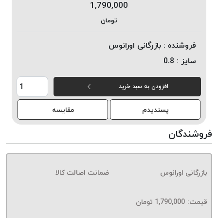
1,790,000
خورده
تومان
لیمکس
LIMAX
فروشنده :
بازرگانی اورانوس
نخ
سایز :
0.8
بافت
موم
افزودن به سبد خرید
خورده
تریشه
پسندیدم
مقایسه
امگا
OMEGA
فروشندگان
نخ
بافت
بدون
بازرگانی اورانوس
ضمانت اصالت کالا
موم
نخ
بافت
قیمت:
1,790,000
تومان
بدون