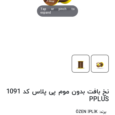
دوخت
Tap or pinch to
کومو
expand
COMO
نخ
دوخت
دلتا
DELTA
نخ
دوخت
اکو
E.K.O
نخ
بافت
نخ بافت بدون موم پی پلاس کد 1091
موم
خورده
PPLUS
نخ
بافت
برند:
ÖZEN İPLİK