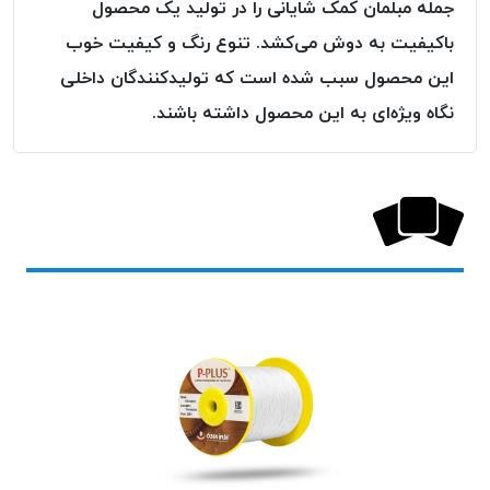
جمله مبلمان کمک شایانی را در تولید یک محصول
پلاس
باکیفیت به دوش می‌کشد. تنوع رنگ و کیفیت خوب
PPLUS
این محصول سبب شده است که تولیدکنندگان داخلی
نخ
توری
نگاه ویژه‌ای به این محصول داشته باشند.
پلیسه
بتا
KORD
BETA
دوک
های
متراژ
پایین
امگا
OMEGA
ونتو
VENTO
پارما