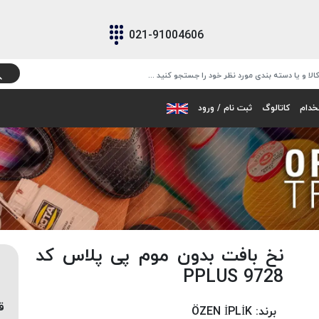
021-91004606
خدام
کاتالوگ
ثبت نام / ورود
نخ بافت بدون موم پی پلاس کد
9728 PPLUS
ق
برند:
ÖZEN İPLİK