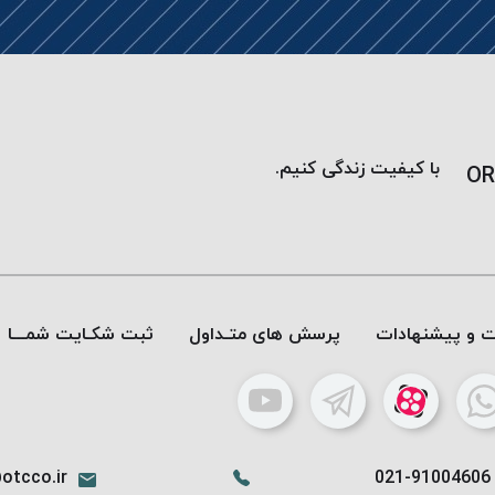
با کیفیت زندگی کنیم.
OR
ات و پیشنهادات
پرسش های متـداول
ثبت شکـایت شمـــا
otcco.ir
021-91004606