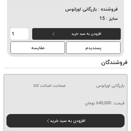
خورده
فروشنده :
بازرگانی اورانوس
لیمکس
سایز :
15
LIMAX
نخ
افزودن به سبد خرید
بافت
موم
پسندیدم
مقایسه
خورده
تریشه
فروشندگان
امگا
OMEGA
نخ
بازرگانی اورانوس
ضمانت اصالت کالا
بافت
بدون
قیمت:
640,000
تومان
موم
نخ
بافت
افزودن به سبد خرید
بدون