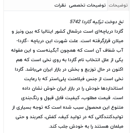
بافت
توضیحات
توضیحات تخصصی
نظرات
بدون
موم
نخ دوخت ترکیه گاردا 5742
کُرد
گاردا دریاچه‌ای است درشمال کشور ایتالیا که بین ونیز و
KORD
میلان قرارگرفته است. علت شهرت این دریاچه –گاردا-
نخ
توری
آب شفاف آن است که همچون آبگینه‌ست و این مقوله
پلیسه
یکی از علل انتخاب نام گاردا به روی نخی است که هم
نخ
اکنون در حال توزیع و بخش در بازار ایران می‌باشد. گاردا
توری
پلیسه
نخی است از جنس فیلامنت پلی‌استر که با رعایت
کرد
استاندارد‌ها خودش را در بازار ایران خوش نشان داده
KORD
است. قیمت مطلوب، کیفیت قابل قبول و رنگ‌بندی
OMEGA
متنوع این محصول سبب شده است که توجه بسیاری از
نخ
تولیدکنندگانی که در تولید کیف، کفش، کمربند و حتی
توری
پلیسه
مبلمان هستند را به خودش جلب کند.
پی