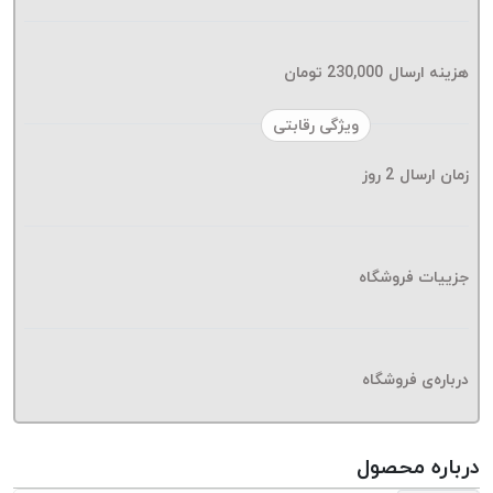
موم پی
پلاس
PPLUS
هزینه ارسال
230,000
تومان
نخ
ویژگی رقابتی
بافت
بدون
زمان ارسال
2
روز
موم
زتا
KORD
ZETA
جزییات فروشگاه
نخ
بافت
بدون
درباره‌ی فروشگاه
موم
امگا
OMEGA
درباره محصول
نخ