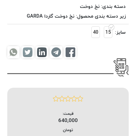
موم
دسته بندی:
نخ دوخت
خورده
زیر دسته بندی محصول:
نخ دوخت گاردا GARDA
کُرد
KORD
سایز:
15
40
نخ
بافت
موم
خورده
امگا
OMEGA
نخ بافت
موم
خورده
میلانو
MILANO
قیمت:
640,000
نخ
بافت
تومان
موم