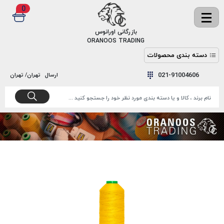
0
✖
بازرگانی اورانوس
ORANOOS TRADING
دسته بندی محصولات
نخ
نخ
021-91004606
ارسال
تهران/ تهران
دوخت
رنگ و
واکس
نخ دوخت
اکوسپون
پرایمر
EKOSPUNE
چسب
نخ دوخت
پلی آرت
بند
POLYART
کفش
نخ
ملزومات
دوخت
گاردا
قدک
GARDA
نخ