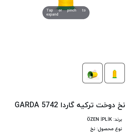
دوخت
Tap or pinch to
کومو
expand
COMO
نخ
دوخت
دلتا
DELTA
نخ
دوخت
اکو
E.K.O
نخ
بافت
نخ دوخت ترکیه گاردا 5742 GARDA
موم
خورده
نخ
برند:
ÖZEN İPLİK
بافت
نوع محصول:
نخ