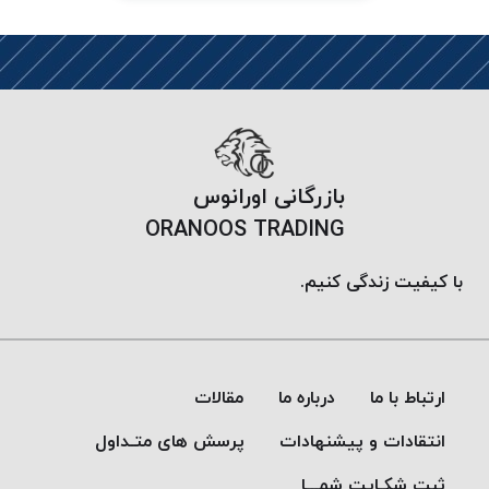
PARMA
نخ
دستبندی
DOVE
نخ گلدوزی
FILKRISTAL
نخ
بازرگانی اورانوس
نسوز
ORANOOS TRADING
Meta-
Aramid
با کیفیت زندگی کنیم.
&
Para-
Aramid
ارتباط با ما
درباره ما
مقالات
انتقادات و پیشنهادات
پرسش های متـداول
ثبت شکـایت شمـــا