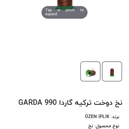
دوخت
Tap or pinch to
کومو
expand
COMO
نخ
دوخت
دلتا
DELTA
نخ
دوخت
اکو
E.K.O
نخ
بافت
نخ دوخت ترکیه گاردا 990 GARDA
موم
خورده
نخ
برند:
ÖZEN İPLİK
بافت
نوع محصول:
نخ