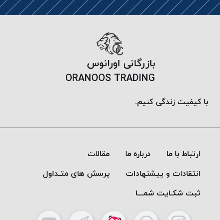
بافت
بدون
موم
کُرد
KORD
بازرگانی اورانوس
نخ
ORANOOS TRADING
توری
پلیسه
با کیفیت زندگی کنیم.
نخ
توری
پلیسه
کرد
ارتباط با ما
درباره ما
مقالات
KORD
OMEGA
انتقادات و پیشنهادات
پرسش های متـداول
نخ
ثبت شکـایت شمـــا
توری
پلیسه
پی