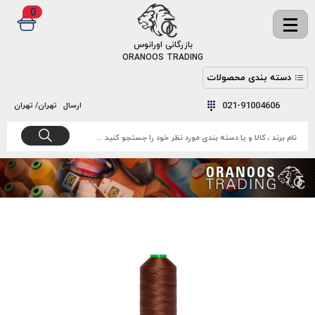
0
✖
بازرگانی اورانوس
ORANOOS TRADING
دسته بندی محصولات
نخ
نخ
021-91004606
ارسال
تهران/ تهران
دوخت
رنگ و
واکس
نخ دوخت
اکوسپون
پرایمر
EKOSPUNE
چسب
نخ دوخت
پلی آرت
بند
POLYART
کفش
نخ
ملزومات
دوخت
گاردا
قدک
GARDA
نخ