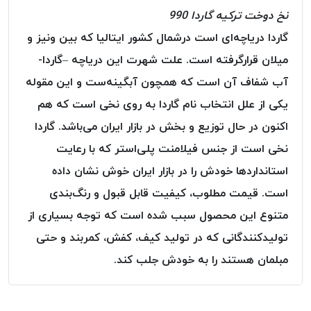
نخ دوخت ترکیه گاردا 990
خورده
لیمکس
گاردا دریاچه‌ای است درشمال کشور ایتالیا که بین ونیز و
LIMAX
میلان قرارگرفته است. علت شهرت این دریاچه –گاردا-
نخ
آب شفاف آن است که همچون آبگینه‌ست و این مقوله
بافت
یکی از علل انتخاب نام گاردا به روی نخی است که هم
موم
اکنون در حال توزیع و بخش در بازار ایران می‌باشد. گاردا
خورده
تریشه
نخی است از جنس فیلامنت پلی‌استر که با رعایت
امگا
استاندارد‌ها خودش را در بازار ایران خوش نشان داده
OMEGA
است. قیمت مطلوب، کیفیت قابل قبول و رنگ‌بندی
نخ
متنوع این محصول سبب شده است که توجه بسیاری از
بافت
بدون
تولیدکنندگانی که در تولید کیف، کفش، کمربند و حتی
موم
مبلمان هستند را به خودش جلب کند.
نخ
بافت
بدون