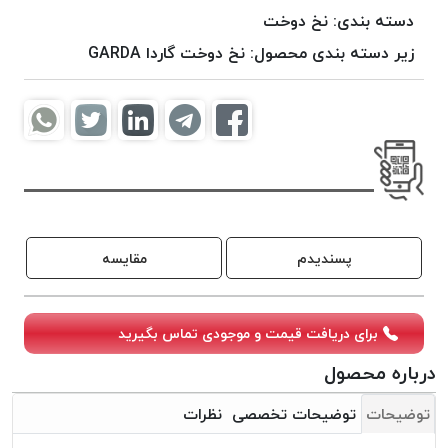
موم
دسته بندی:
نخ دوخت
خورده
زیر دسته بندی محصول:
نخ دوخت گاردا GARDA
کُرد
KORD
نخ
بافت
موم
خورده
امگا
OMEGA
پسندیدم
مقایسه
نخ بافت
موم
خورده
برای دریافت قیمت و موجودی تماس بگیرید
میلانو
درباره محصول
MILANO
نخ
توضیحات
توضیحات تخصصی
نظرات
بافت
موم