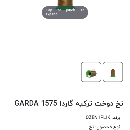
دوخت
Tap or pinch to
کومو
expand
COMO
نخ
دوخت
دلتا
DELTA
نخ
دوخت
اکو
E.K.O
نخ
بافت
نخ دوخت ترکیه گاردا 1575 GARDA
موم
خورده
نخ
برند:
ÖZEN İPLİK
بافت
نوع محصول:
نخ