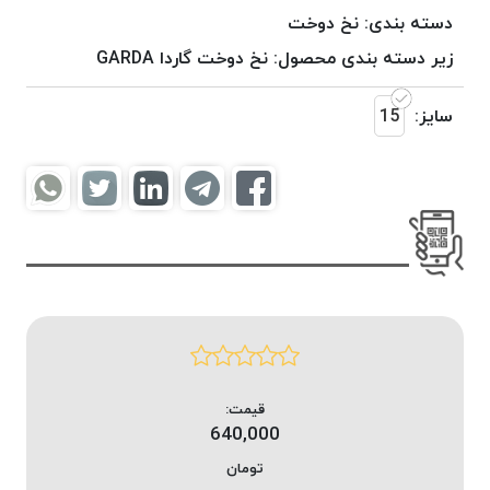
موم
دسته بندی:
نخ دوخت
خورده
زیر دسته بندی محصول:
نخ دوخت گاردا GARDA
کُرد
KORD
سایز:
15
نخ
بافت
موم
خورده
امگا
OMEGA
نخ بافت
موم
خورده
میلانو
MILANO
قیمت:
640,000
نخ
بافت
تومان
موم