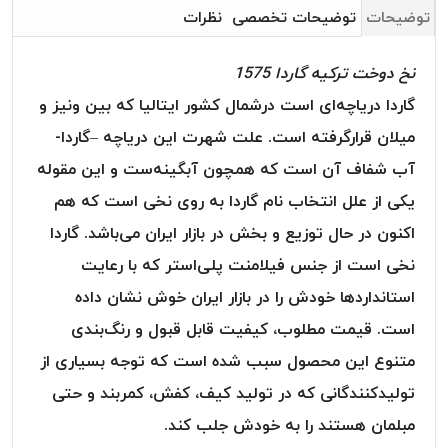
بافت
توضیحات
توضیحات تخصصی
نظرات
بدون
موم
نخ دوخت ترکیه گاردا 1575
کُرد
گاردا دریاچه‌ای است درشمال کشور ایتالیا که بین ونیز و
KORD
میلان قرارگرفته است. علت شهرت این دریاچه –گاردا-
نخ
توری
آب شفاف آن است که همچون آبگینه‌ست و این مقوله
پلیسه
یکی از علل انتخاب نام گاردا به روی نخی است که هم
نخ
اکنون در حال توزیع و بخش در بازار ایران می‌باشد. گاردا
توری
پلیسه
نخی است از جنس فیلامنت پلی‌استر که با رعایت
کرد
استاندارد‌ها خودش را در بازار ایران خوش نشان داده
KORD
است. قیمت مطلوب، کیفیت قابل قبول و رنگ‌بندی
OMEGA
متنوع این محصول سبب شده است که توجه بسیاری از
نخ
تولیدکنندگانی که در تولید کیف، کفش، کمربند و حتی
توری
پلیسه
مبلمان هستند را به خودش جلب کند.
پی