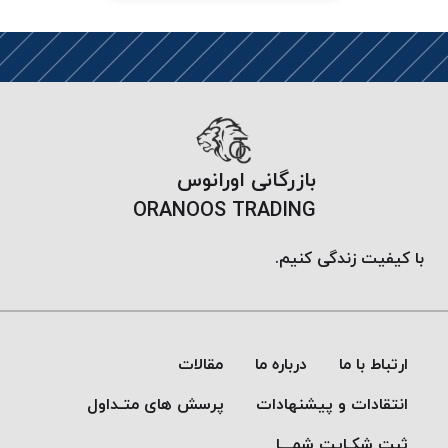
PARMA
نخ
دستبندی
DOVE
نخ گلدوزی
FILKRISTAL
نخ
بازرگانی اورانوس
نسوز
ORANOOS TRADING
Meta-
Aramid
با کیفیت زندگی کنیم.
&
Para-
Aramid
ارتباط با ما
درباره ما
مقالات
انتقادات و پیشنهادات
پرسش های متـداول
ثبت شکـایت شمـــا