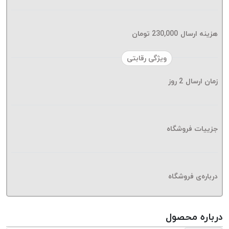
موم پی
پلاس
PPLUS
هزینه ارسال
230,000
تومان
نخ
ویژگی رقابتی
بافت
بدون
زمان ارسال
2
روز
موم
زتا
KORD
ZETA
جزییات فروشگاه
نخ
بافت
بدون
درباره‌ی فروشگاه
موم
امگا
OMEGA
درباره محصول
نخ