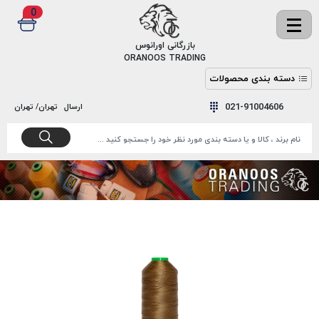
0
✖
بازرگانی اورانوس
ORANOOS TRADING
دسته بندی محصولات
نخ
نخ
021-91004606
ارسال
تهران/ تهران
دوخت
رنگ و
واکس
نخ دوخت
اکوسپون
پرایمر
EKOSPUNE
چسب
نخ دوخت
پلی آرت
بند
POLYART
کفش
نخ
ملزومات
دوخت
گاردا
قدک
GARDA
نخ