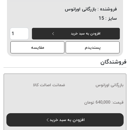
خورده
فروشنده :
بازرگانی اورانوس
لیمکس
سایز :
15
LIMAX
نخ
افزودن به سبد خرید
بافت
موم
پسندیدم
مقایسه
خورده
تریشه
فروشندگان
امگا
OMEGA
نخ
بازرگانی اورانوس
ضمانت اصالت کالا
بافت
بدون
قیمت:
640,000
تومان
موم
نخ
بافت
افزودن به سبد خرید
بدون