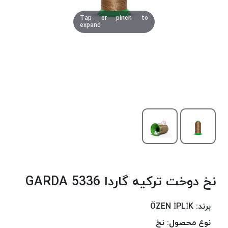
دوخت
Tap or pinch to
کومو
expand
COMO
نخ
دوخت
دلتا
DELTA
نخ
دوخت
اکو
E.K.O
نخ
بافت
نخ دوخت ترکیه گاردا 5336 GARDA
موم
خورده
نخ
برند:
ÖZEN İPLİK
بافت
نوع محصول:
نخ