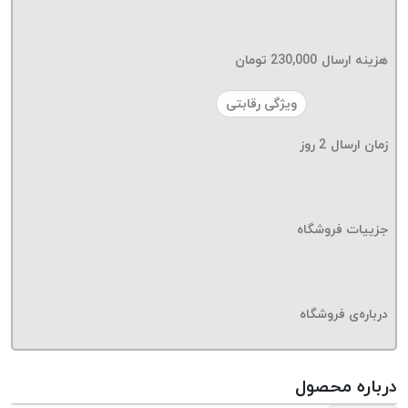
موم پی
پلاس
PPLUS
هزینه ارسال
230,000
تومان
نخ
ویژگی رقابتی
بافت
بدون
زمان ارسال
2
روز
موم
زتا
KORD
ZETA
جزییات فروشگاه
نخ
بافت
بدون
درباره‌ی فروشگاه
موم
امگا
OMEGA
درباره محصول
نخ