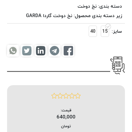
موم
دسته بندی:
نخ دوخت
خورده
زیر دسته بندی محصول:
نخ دوخت گاردا GARDA
کُرد
KORD
سایز:
15
40
نخ
بافت
موم
خورده
امگا
OMEGA
نخ بافت
موم
خورده
میلانو
MILANO
قیمت:
640,000
نخ
بافت
تومان
موم