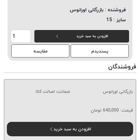
خورده
فروشنده :
بازرگانی اورانوس
لیمکس
سایز :
15
LIMAX
نخ
افزودن به سبد خرید
بافت
موم
پسندیدم
مقایسه
خورده
تریشه
فروشندگان
امگا
OMEGA
نخ
بازرگانی اورانوس
ضمانت اصالت کالا
بافت
بدون
قیمت:
640,000
تومان
موم
نخ
بافت
افزودن به سبد خرید
بدون