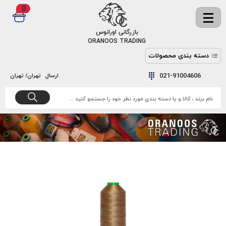
0
✖
بازرگانی اورانوس
ORANOOS TRADING
دسته بندی محصولات
نخ
نخ
021-91004606
ارسال
تهران/ تهران
دوخت
رنگ و
واکس
نخ دوخت
اکوسپون
پرایمر
EKOSPUNE
چسب
نخ دوخت
پلی آرت
بند
POLYART
کفش
نخ
ملزومات
دوخت
گاردا
قدک
GARDA
نخ