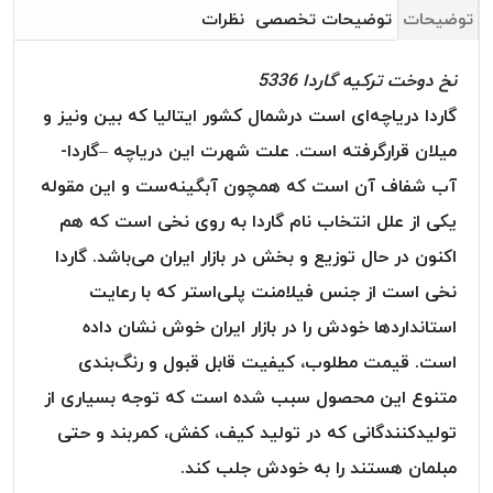
بافت
توضیحات
توضیحات تخصصی
نظرات
بدون
موم
نخ دوخت ترکیه گاردا 5336
کُرد
گاردا دریاچه‌ای است درشمال کشور ایتالیا که بین ونیز و
KORD
میلان قرارگرفته است. علت شهرت این دریاچه –گاردا-
نخ
توری
آب شفاف آن است که همچون آبگینه‌ست و این مقوله
پلیسه
یکی از علل انتخاب نام گاردا به روی نخی است که هم
نخ
اکنون در حال توزیع و بخش در بازار ایران می‌باشد. گاردا
توری
پلیسه
نخی است از جنس فیلامنت پلی‌استر که با رعایت
کرد
استاندارد‌ها خودش را در بازار ایران خوش نشان داده
KORD
است. قیمت مطلوب، کیفیت قابل قبول و رنگ‌بندی
OMEGA
متنوع این محصول سبب شده است که توجه بسیاری از
نخ
تولیدکنندگانی که در تولید کیف، کفش، کمربند و حتی
توری
پلیسه
مبلمان هستند را به خودش جلب کند.
پی