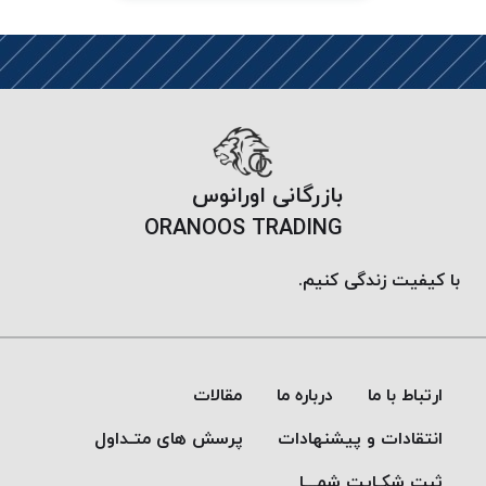
PARMA
نخ
دستبندی
DOVE
نخ گلدوزی
FILKRISTAL
نخ
بازرگانی اورانوس
نسوز
ORANOOS TRADING
Meta-
Aramid
با کیفیت زندگی کنیم.
&
Para-
Aramid
ارتباط با ما
درباره ما
مقالات
انتقادات و پیشنهادات
پرسش های متـداول
ثبت شکـایت شمـــا