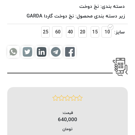
موم
دسته بندی:
نخ دوخت
خورده
زیر دسته بندی محصول:
نخ دوخت گاردا GARDA
کُرد
KORD
سایز:
10
15
20
40
60
25
نخ
بافت
موم
خورده
امگا
OMEGA
نخ بافت
موم
خورده
میلانو
MILANO
قیمت:
640,000
نخ
بافت
تومان
موم