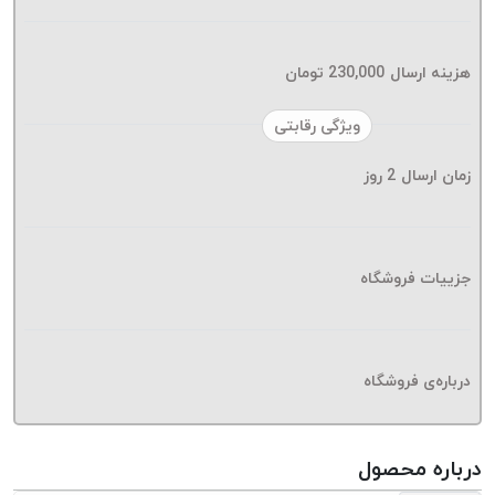
موم پی
پلاس
PPLUS
هزینه ارسال
230,000
تومان
نخ
ویژگی رقابتی
بافت
بدون
زمان ارسال
2
روز
موم
زتا
KORD
ZETA
جزییات فروشگاه
نخ
بافت
بدون
درباره‌ی فروشگاه
موم
امگا
OMEGA
درباره محصول
نخ