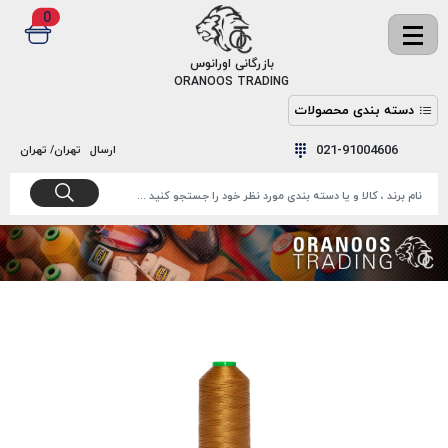
0
✖
بازرگانی اورانوس
ORANOOS TRADING
دسته بندی محصولات
نخ
نخ
021-91004606
ارسال
تهران/ تهران
دوخت
رنگ و
واکس
نخ دوخت
اکوسپون
پرایمر
EKOSPUNE
چسب
نخ دوخت
پلی آرت
بند
POLYART
کفش
نخ
ملزومات
دوخت
گاردا
قدک
GARDA
نخ