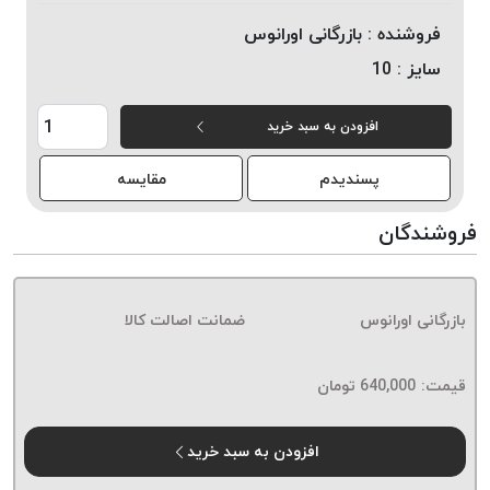
خورده
فروشنده :
بازرگانی اورانوس
لیمکس
سایز :
10
LIMAX
نخ
افزودن به سبد خرید
بافت
موم
پسندیدم
مقایسه
خورده
تریشه
فروشندگان
امگا
OMEGA
نخ
بازرگانی اورانوس
ضمانت اصالت کالا
بافت
بدون
قیمت:
640,000
تومان
موم
نخ
بافت
افزودن به سبد خرید
بدون