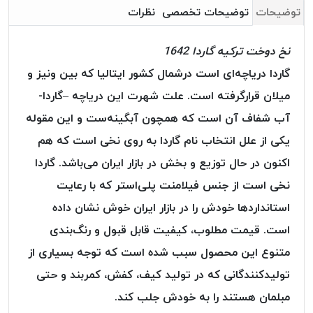
بافت
توضیحات
توضیحات تخصصی
نظرات
بدون
موم
نخ دوخت ترکیه گاردا 1642
کُرد
گاردا دریاچه‌ای است درشمال کشور ایتالیا که بین ونیز و
KORD
میلان قرارگرفته است. علت شهرت این دریاچه –گاردا-
نخ
توری
آب شفاف آن است که همچون آبگینه‌ست و این مقوله
پلیسه
یکی از علل انتخاب نام گاردا به روی نخی است که هم
نخ
اکنون در حال توزیع و بخش در بازار ایران می‌باشد. گاردا
توری
پلیسه
نخی است از جنس فیلامنت پلی‌استر که با رعایت
کرد
استاندارد‌ها خودش را در بازار ایران خوش نشان داده
KORD
است. قیمت مطلوب، کیفیت قابل قبول و رنگ‌بندی
OMEGA
متنوع این محصول سبب شده است که توجه بسیاری از
نخ
تولیدکنندگانی که در تولید کیف، کفش، کمربند و حتی
توری
پلیسه
مبلمان هستند را به خودش جلب کند.
پی