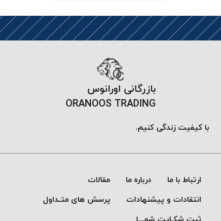
PARMA
نخ
دستبندی
DOVE
نخ گلدوزی
FILKRISTAL
نخ
بازرگانی اورانوس
نسوز
ORANOOS TRADING
Meta-
Aramid
با کیفیت زندگی کنیم.
&
Para-
Aramid
ارتباط با ما
درباره ما
مقالات
انتقادات و پیشنهادات
پرسش های متـداول
ثبت شکـایت شمـــا