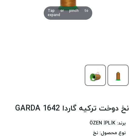
دوخت
Tap or pinch to
کومو
expand
COMO
نخ
دوخت
دلتا
DELTA
نخ
دوخت
اکو
E.K.O
نخ
بافت
نخ دوخت ترکیه گاردا 1642 GARDA
موم
خورده
نخ
برند:
ÖZEN İPLİK
بافت
نوع محصول:
نخ