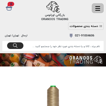
0
✖
بازرگانی اورانوس
ORANOOS TRADING
دسته بندی محصولات
نخ
نخ
021-91004606
ارسال
تهران/ تهران
دوخت
رنگ و
واکس
نخ دوخت
اکوسپون
پرایمر
EKOSPUNE
چسب
نخ دوخت
پلی آرت
بند
POLYART
کفش
نخ
ملزومات
دوخت
گاردا
قدک
GARDA
نخ