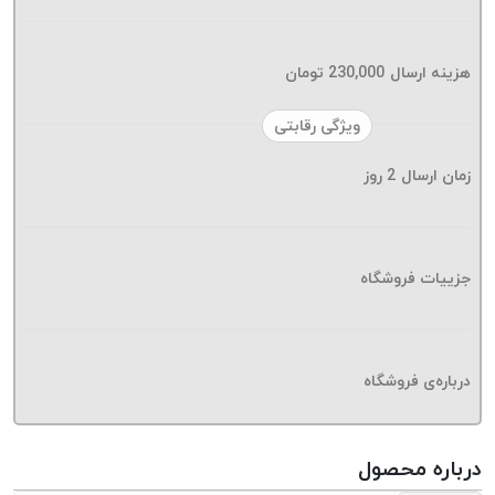
موم پی
پلاس
PPLUS
هزینه ارسال
230,000
تومان
نخ
ویژگی رقابتی
بافت
بدون
زمان ارسال
2
روز
موم
زتا
KORD
ZETA
جزییات فروشگاه
نخ
بافت
بدون
درباره‌ی فروشگاه
موم
امگا
OMEGA
درباره محصول
نخ