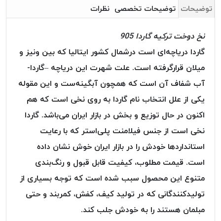
بافت
توضیحات
توضیحات تخصصی
نظرات
بدون
موم
نخ دوخت ترکیه گاردا 905
کُرد
گاردا دریاچه‌ای است درشمال کشور ایتالیا که بین ونیز و
KORD
میلان قرارگرفته است. علت شهرت این دریاچه –گاردا-
نخ
توری
آب شفاف آن است که همچون آبگینه‌ست و این مقوله
پلیسه
یکی از علل انتخاب نام گاردا به روی نخی است که هم
نخ
اکنون در حال توزیع و بخش در بازار ایران می‌باشد. گاردا
توری
پلیسه
نخی است از جنس فیلامنت پلی‌استر که با رعایت
کرد
استاندارد‌ها خودش را در بازار ایران خوش نشان داده
KORD
است. قیمت مطلوب، کیفیت قابل قبول و رنگ‌بندی
OMEGA
متنوع این محصول سبب شده است که توجه بسیاری از
نخ
تولیدکنندگانی که در تولید کیف، کفش، کمربند و حتی
توری
پلیسه
مبلمان هستند را به خودش جلب کند.
پی