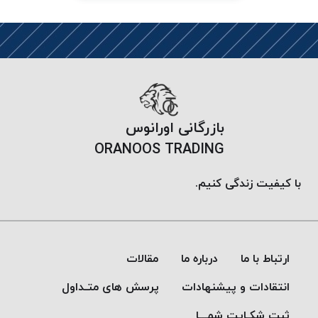
PARMA
نخ
دستبندی
DOVE
نخ گلدوزی
FILKRISTAL
نخ
بازرگانی اورانوس
نسوز
ORANOOS TRADING
Meta-
Aramid
با کیفیت زندگی کنیم.
&
Para-
Aramid
ارتباط با ما
درباره ما
مقالات
انتقادات و پیشنهادات
پرسش های متـداول
ثبت شکـایت شمـــا