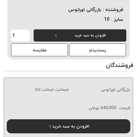
خورده
فروشنده :
بازرگانی اورانوس
لیمکس
سایز :
10
LIMAX
نخ
افزودن به سبد خرید
بافت
موم
پسندیدم
مقایسه
خورده
تریشه
فروشندگان
امگا
OMEGA
نخ
بازرگانی اورانوس
ضمانت اصالت کالا
بافت
بدون
قیمت:
640,000
تومان
موم
نخ
بافت
افزودن به سبد خرید
بدون