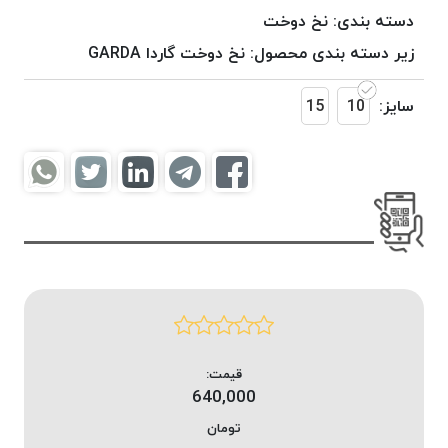
موم
دسته بندی:
نخ دوخت
خورده
زیر دسته بندی محصول:
نخ دوخت گاردا GARDA
کُرد
KORD
سایز:
10
15
نخ
بافت
موم
خورده
امگا
OMEGA
نخ بافت
موم
خورده
میلانو
MILANO
قیمت:
640,000
نخ
بافت
تومان
موم