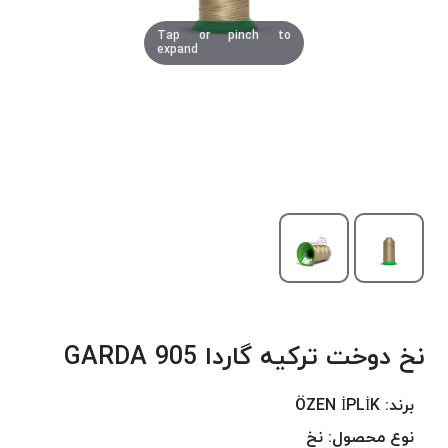
دوخت
Tap or pinch to
کومو
expand
COMO
نخ
دوخت
دلتا
DELTA
نخ
دوخت
اکو
E.K.O
نخ
بافت
نخ دوخت ترکیه گاردا 905 GARDA
موم
خورده
نخ
برند:
ÖZEN İPLİK
بافت
نوع محصول:
نخ