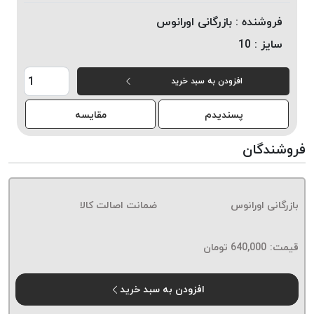
خورده
فروشنده :
بازرگانی اورانوس
لیمکس
سایز :
10
LIMAX
نخ
افزودن به سبد خرید
بافت
موم
پسندیدم
مقایسه
خورده
تریشه
فروشندگان
امگا
OMEGA
نخ
بازرگانی اورانوس
ضمانت اصالت کالا
بافت
بدون
قیمت:
640,000
تومان
موم
نخ
بافت
افزودن به سبد خرید
بدون