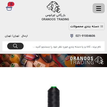
0
✖
بازرگانی اورانوس
ORANOOS TRADING
دسته بندی محصولات
نخ
نخ
021-91004606
ارسال
تهران/ تهران
دوخت
رنگ و
واکس
نخ دوخت
اکوسپون
پرایمر
EKOSPUNE
چسب
نخ دوخت
پلی آرت
بند
POLYART
کفش
نخ
ملزومات
دوخت
گاردا
قدک
GARDA
نخ