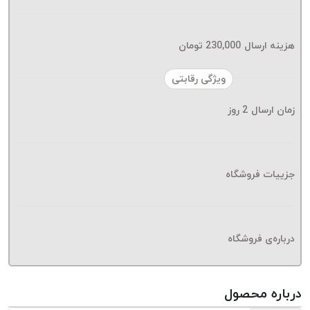
موم پی
پلاس
PPLUS
هزینه ارسال
230,000
تومان
نخ
ویژگی رقابتی
بافت
بدون
زمان ارسال
2
روز
موم
زتا
KORD
ZETA
جزییات فروشگاه
نخ
بافت
بدون
درباره‌ی فروشگاه
موم
امگا
OMEGA
درباره محصول
نخ