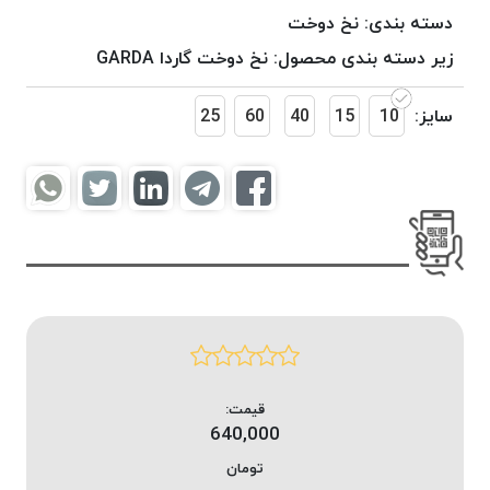
موم
دسته بندی:
نخ دوخت
خورده
زیر دسته بندی محصول:
نخ دوخت گاردا GARDA
کُرد
KORD
سایز:
10
15
40
60
25
نخ
بافت
موم
خورده
امگا
OMEGA
نخ بافت
موم
خورده
میلانو
MILANO
قیمت:
640,000
نخ
بافت
تومان
موم