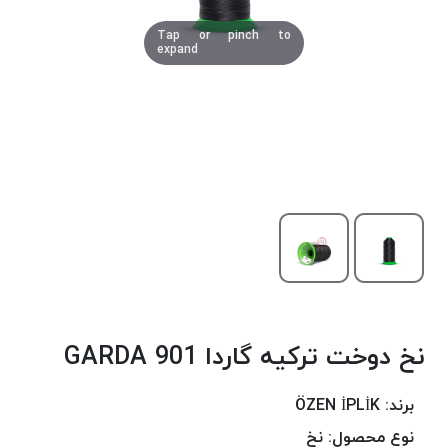
دوخت
Tap or pinch to
کومو
expand
COMO
نخ
دوخت
دلتا
DELTA
نخ
دوخت
اکو
E.K.O
نخ
بافت
نخ دوخت ترکیه گاردا 901 GARDA
موم
خورده
نخ
برند:
ÖZEN İPLİK
بافت
نوع محصول:
نخ