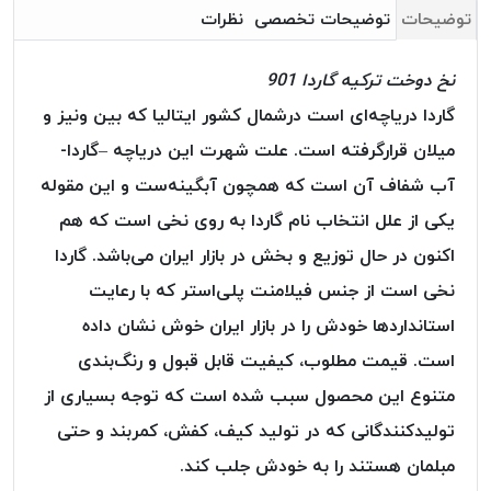
بافت
توضیحات
توضیحات تخصصی
نظرات
بدون
موم
نخ دوخت ترکیه گاردا 901
کُرد
گاردا دریاچه‌ای است درشمال کشور ایتالیا که بین ونیز و
KORD
میلان قرارگرفته است. علت شهرت این دریاچه –گاردا-
نخ
توری
آب شفاف آن است که همچون آبگینه‌ست و این مقوله
پلیسه
یکی از علل انتخاب نام گاردا به روی نخی است که هم
نخ
اکنون در حال توزیع و بخش در بازار ایران می‌باشد. گاردا
توری
پلیسه
نخی است از جنس فیلامنت پلی‌استر که با رعایت
کرد
استاندارد‌ها خودش را در بازار ایران خوش نشان داده
KORD
است. قیمت مطلوب، کیفیت قابل قبول و رنگ‌بندی
OMEGA
متنوع این محصول سبب شده است که توجه بسیاری از
نخ
تولیدکنندگانی که در تولید کیف، کفش، کمربند و حتی
توری
پلیسه
مبلمان هستند را به خودش جلب کند.
پی