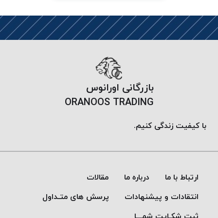
PARMA
نخ
دستبندی
DOVE
نخ گلدوزی
FILKRISTAL
نخ
بازرگانی اورانوس
نسوز
ORANOOS TRADING
Meta-
Aramid
با کیفیت زندگی کنیم.
&
Para-
Aramid
ارتباط با ما
درباره ما
مقالات
انتقادات و پیشنهادات
پرسش های متـداول
ثبت شکـایت شمـــا