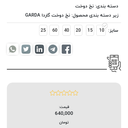
موم
دسته بندی:
نخ دوخت
خورده
زیر دسته بندی محصول:
نخ دوخت گاردا GARDA
کُرد
KORD
سایز:
10
15
20
40
60
25
نخ
بافت
موم
خورده
امگا
OMEGA
نخ بافت
موم
خورده
میلانو
MILANO
قیمت:
640,000
نخ
بافت
تومان
موم