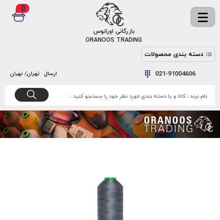
0
✖
بازرگانی اورانوس
ORANOOS TRADING
دسته بندی محصولات
نخ
نخ
021-91004606
ارسال
تهران/ تهران
دوخت
رنگ و
واکس
نخ دوخت
اکوسپون
پرایمر
EKOSPUNE
چسب
نخ دوخت
پلی آرت
بند
POLYART
کفش
نخ
ملزومات
دوخت
گاردا
قدک
GARDA
نخ