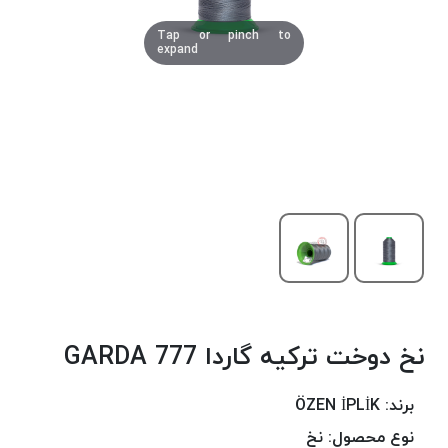
دوخت
Tap or pinch to
کومو
expand
COMO
نخ
دوخت
دلتا
DELTA
نخ
دوخت
اکو
E.K.O
نخ
بافت
نخ دوخت ترکیه گاردا 777 GARDA
موم
خورده
نخ
برند:
ÖZEN İPLİK
بافت
نوع محصول:
نخ