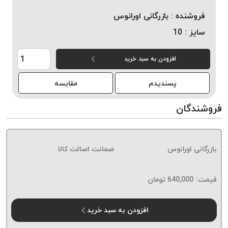
خورده
فروشنده :
بازرگانی اورانوس
لیمکس
سایز :
10
LIMAX
نخ
افزودن به سبد خرید
بافت
موم
پسندیدم
مقایسه
خورده
تریشه
فروشندگان
امگا
OMEGA
نخ
بازرگانی اورانوس
ضمانت اصالت کالا
بافت
بدون
قیمت:
640,000
تومان
موم
نخ
بافت
افزودن به سبد خرید
بدون