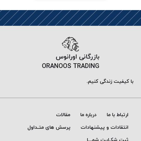
PARMA
نخ
دستبندی
DOVE
نخ گلدوزی
FILKRISTAL
نخ
بازرگانی اورانوس
نسوز
ORANOOS TRADING
Meta-
Aramid
با کیفیت زندگی کنیم.
&
Para-
Aramid
ارتباط با ما
درباره ما
مقالات
انتقادات و پیشنهادات
پرسش های متـداول
ثبت شکـایت شمـــا