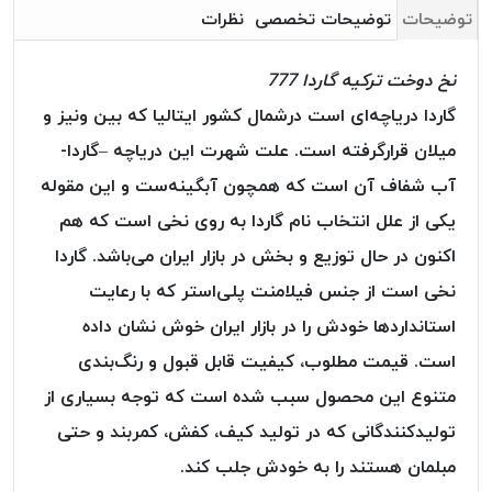
بافت
توضیحات
توضیحات تخصصی
نظرات
بدون
موم
نخ دوخت ترکیه گاردا 777
کُرد
گاردا دریاچه‌ای است درشمال کشور ایتالیا که بین ونیز و
KORD
میلان قرارگرفته است. علت شهرت این دریاچه –گاردا-
نخ
توری
آب شفاف آن است که همچون آبگینه‌ست و این مقوله
پلیسه
یکی از علل انتخاب نام گاردا به روی نخی است که هم
نخ
اکنون در حال توزیع و بخش در بازار ایران می‌باشد. گاردا
توری
پلیسه
نخی است از جنس فیلامنت پلی‌استر که با رعایت
کرد
استاندارد‌ها خودش را در بازار ایران خوش نشان داده
KORD
است. قیمت مطلوب، کیفیت قابل قبول و رنگ‌بندی
OMEGA
متنوع این محصول سبب شده است که توجه بسیاری از
نخ
تولیدکنندگانی که در تولید کیف، کفش، کمربند و حتی
توری
پلیسه
مبلمان هستند را به خودش جلب کند.
پی