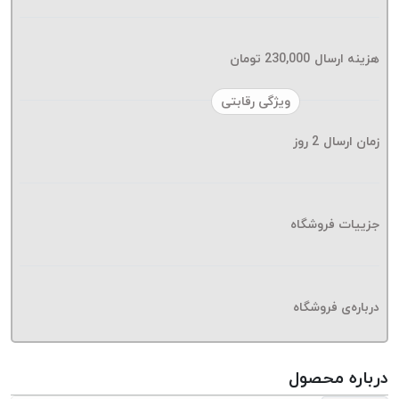
موم پی
پلاس
PPLUS
هزینه ارسال
230,000
تومان
نخ
ویژگی رقابتی
بافت
بدون
زمان ارسال
2
روز
موم
زتا
KORD
ZETA
جزییات فروشگاه
نخ
بافت
بدون
درباره‌ی فروشگاه
موم
امگا
OMEGA
درباره محصول
نخ