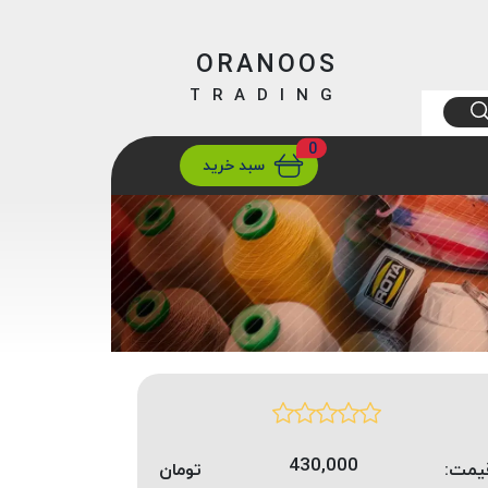
ORANOOS
TRADING
0
ارسال
تهران/ تهران
سبد خرید
430,000
یمت:
تومان