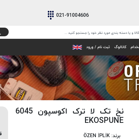
021-91004606
خدام
کاتالوگ
ثبت نام / ورود
نخ تک لا ترک اکوسپون 6045
EKOSPUNE
ق
برند:
ÖZEN İPLİK