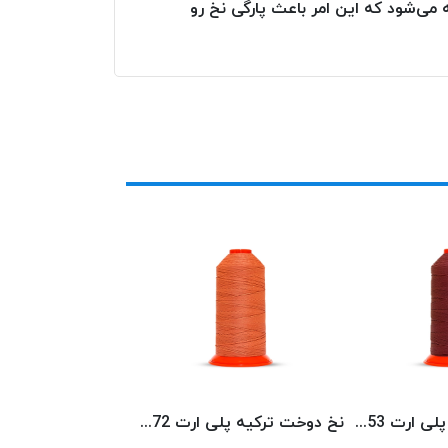
می‌شود که این امر باعث پارگی نخ رو
نخ دوخت ترکیه پلی ارت 8153 POLYART
نخ دوخت ترکیه پلی ارت 8072 POLYART