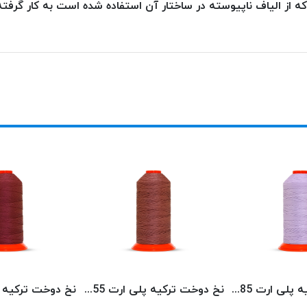
ز الیاف ناپیوسته در ساختار آن استفاده شده است به کار گرفته 
نخ دوخت ترکیه پلی ارت 8585 POLYART
نخ دوخت ترکیه پلی ارت 8355 POLYART