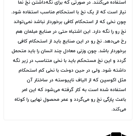
استفاده می‌کنند. در صورتی که برای نگه‌داشتن نخ نما
پلاس
نیاز است که از یک نخ با استحکام مناسب استفاده شود.
PPLUS
چون نخی که از استحکام کافی برخوردار نباشد نمی‌تواند
نخ
توری
نخ رو را نگه دارد. این اشتباه حتی در صنایع مبلمان هم
پلیسه
رخ می‌دهد. نخ رو در این صنایع باید از استحکام کافی
بتا
برخوردار باشد. چون وزنی معادل چند انسان را باید متحمل
KORD
گردد و این نخ مستحکم باید با نخی متناسب در زیر نگه
BETA
داشته شود. ولی در حین دوخت با نخی کم استحکام
دوک
های
مثل اکوسپن که از الیاف ناپیوسته در ساختار آن
متراژ
استفاده شده است به کار گرفته می‌شود که این امر
پایین
باعث پارگی نخ رو می‌گردد و عمر محصول نهایی را کوتاه
امگا
OMEGA
می‌کند.
ونتو
VENTO
پارما