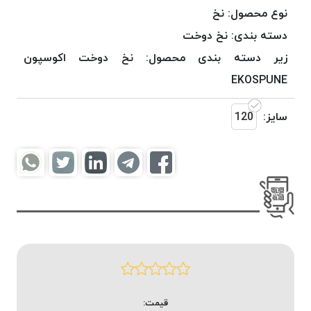
موم
نوع محصول:
نخ
خورده
دسته بندی:
نخ دوخت
کُرد
زیر دسته بندی محصول:
نخ دوخت اکوسپون
KORD
نخ
EKOSPUNE
بافت
موم
سایز:
120
خورده
امگا
OMEGA
نخ بافت
موم
خورده
میلانو
MILANO
نخ
بافت
قیمت:
موم