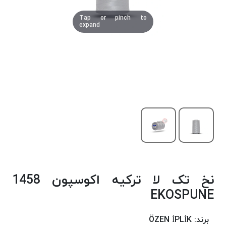
دوخت
Tap or pinch to
کومو
expand
COMO
نخ
دوخت
دلتا
DELTA
نخ
دوخت
اکو
E.K.O
نخ
بافت
نخ تک لا ترکیه اکوسپون 1458
موم
خورده
EKOSPUNE
نخ
بافت
برند:
ÖZEN İPLİK