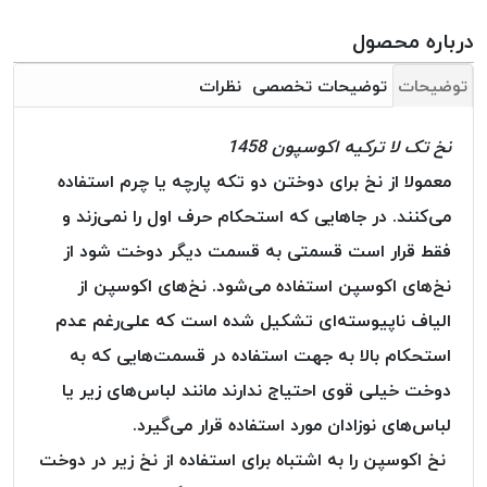
بافت
بدون
درباره محصول
موم
توضیحات
توضیحات تخصصی
نظرات
کُرد
KORD
نخ تک لا ترکیه اکوسپون 1458
نخ
توری
معمولا از نخ برای دوختن دو تکه پارچه یا چرم استفاده
پلیسه
می‌کنند. در جاهایی که استحکام حرف اول را نمی‌زند و
نخ
فقط قرار است قسمتی به قسمت دیگر دوخت شود از
توری
نخ‌های اکوسپن استفاده می‌شود. نخ‌های اکوسپن از
پلیسه
کرد
الیاف ناپیوسته‌ای تشکیل شده است که علی‌رغم عدم
KORD
استحکام بالا به جهت استفاده در قسمت‌هایی که به
OMEGA
دوخت خیلی قوی احتیاج ندارند مانند لباس‌های زیر یا
نخ
لباس‌های نوزادان مورد استفاده قرار می‌گیرد.
توری
پلیسه
نخ اکوسپن را به اشتباه برای استفاده از نخ زیر در دوخت
پی