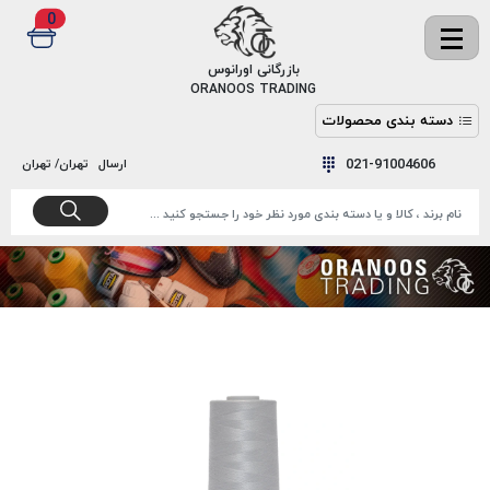
0
✖
بازرگانی اورانوس
ORANOOS TRADING
دسته بندی محصولات
نخ
نخ
021-91004606
ارسال
تهران/ تهران
دوخت
رنگ و
واکس
نخ دوخت
اکوسپون
پرایمر
EKOSPUNE
چسب
نخ دوخت
پلی آرت
بند
POLYART
کفش
نخ
ملزومات
دوخت
گاردا
قدک
GARDA
نخ