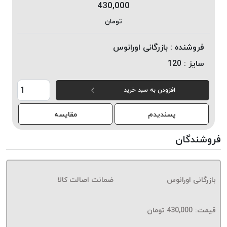
430,000
خورده
تومان
لیمکس
LIMAX
فروشنده :
بازرگانی اورانوس
نخ
سایز :
120
بافت
موم
افزودن به سبد خرید
خورده
تریشه
پسندیدم
مقایسه
امگا
OMEGA
فروشندگان
نخ
بافت
بدون
بازرگانی اورانوس
ضمانت اصالت کالا
موم
نخ
بافت
قیمت:
430,000
تومان
بدون