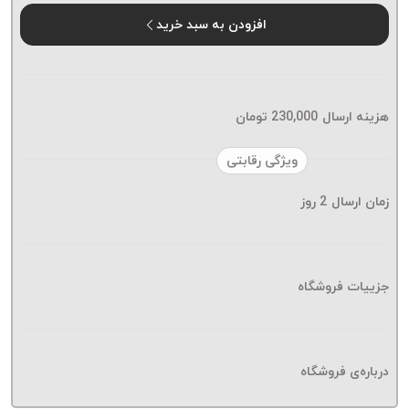
موم پی
افزودن به سبد خرید
پلاس
PPLUS
نخ
بافت
هزینه ارسال
230,000
تومان
بدون
موم
ویژگی رقابتی
زتا
KORD
زمان ارسال
2
روز
ZETA
نخ
بافت
جزییات فروشگاه
بدون
موم
امگا
OMEGA
درباره‌ی فروشگاه
نخ