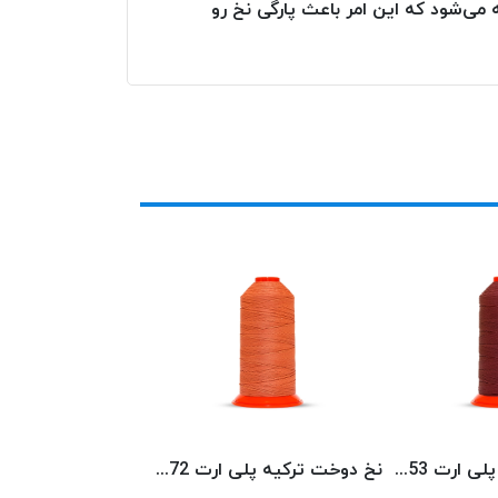
می‌شود که این امر باعث پارگی نخ رو
نخ دوخت ترکیه پلی ارت 8153 POLYART
نخ دوخت ترکیه پلی ارت 8072 POLYART