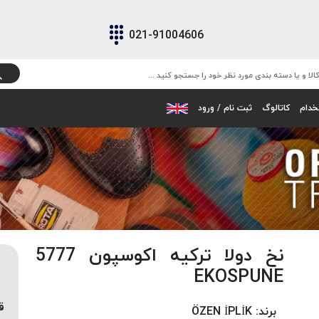
021-91004606
خدام
کاتالوگ
ثبت نام / ورود
نخ دولا ترکیه اکوسپون 5777
EKOSPUNE
ق
برند:
ÖZEN İPLİK