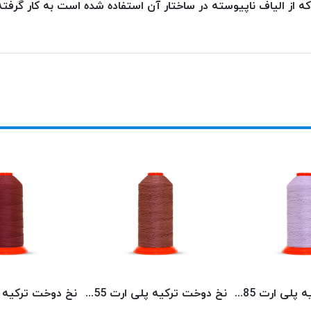
ز الیاف ناپیوسته در ساختار آن استفاده شده است به کار گرفته 
نخ دوخت ترکیه پلی ارت 8585 POLYART
نخ دوخت ترکیه پلی ارت 8355 POLYART