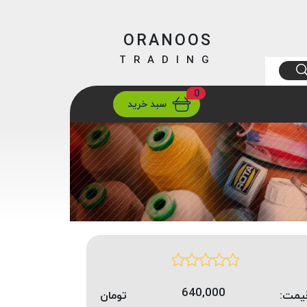
ORANOOS
TRADING
0
ارسال
تهران/ تهران
سبد خرید
640,000
یمت:
تومان