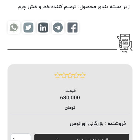
موم
زیر دسته بندی محصول:
ترمیم کننده خط و خش چرم
خورده
کُرد
KORD
نخ
بافت
موم
خورده
امگا
OMEGA
نخ بافت
قیمت:
موم
680,000
خورده
میلانو
تومان
MILANO
فروشنده :
بازرگانی اورانوس
نخ
بافت
موم
افزودن به سبد خرید