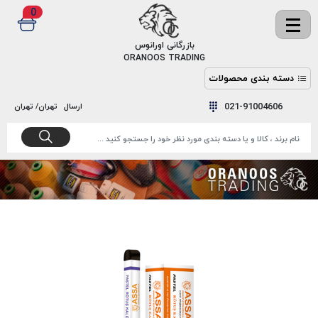
0
✖
بازرگانی اورانوس
ORANOOS TRADING
دسته بندی محصولات
نخ
نخ
021-91004606
ارسال
تهران/ تهران
دوخت
رنگ و
واکس
نخ دوخت
اکوسپون
پرایمر
EKOSPUNE
چسب
نخ دوخت
پلی آرت
بند
POLYART
کفش
نخ
ملزومات
دوخت
گاردا
قدک
GARDA
نخ