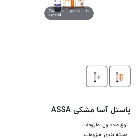
دوخت
Tap or pinch to
کومو
expand
COMO
نخ
دوخت
دلتا
DELTA
نخ
دوخت
اکو
E.K.O
نخ
بافت
پاستل آسا مشکی ASSA
موم
خورده
نخ
نوع محصول:
ملزومات
بافت
دسته بندی:
ملزومات