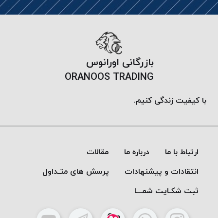
پلاس
PPLUS
نخ
توری
بازرگانی اورانوس
پلیسه
بتا
ORANOOS TRADING
KORD
BETA
با کیفیت زندگی کنیم.
دوک
های
متراژ
پایین
ارتباط با ما
درباره ما
مقالات
امگا
انتقادات و پیشنهادات
پرسش های متـداول
OMEGA
ونتو
ثبت شکـایت شمـــا
VENTO
پارما