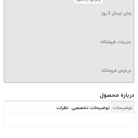
موم پی
پلاس
زمان ارسال
2
روز
PPLUS
نخ
بافت
جزییات فروشگاه
بدون
موم
زتا
KORD
درباره‌ی فروشگاه
ZETA
نخ
بافت
درباره محصول
بدون
توضیحات
توضیحات تخصصی
نظرات
موم
امگا
OMEGA
نخ