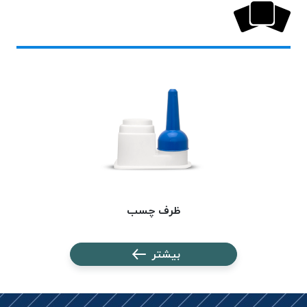
بافت
بدون
موم
کُرد
KORD
نخ
توری
پلیسه
نخ
توری
پلیسه
کرد
ظرف چسب
KORD
OMEGA
نخ
بیشتر
توری
پلیسه
پی