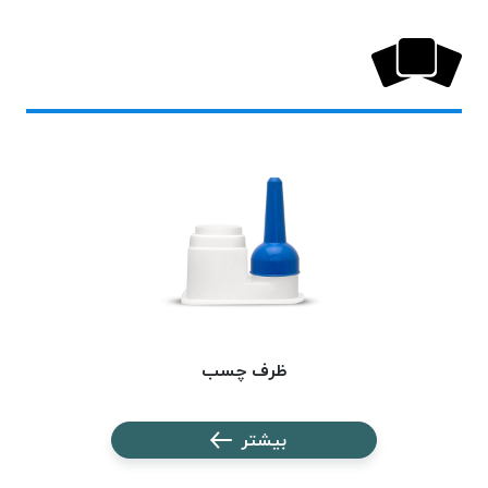
خورده
لیمکس
LIMAX
نخ
بافت
موم
خورده
تریشه
امگا
OMEGA
نخ
بافت
بدون
ظرف چسب
موم
نخ
بیشتر
بافت
بدون