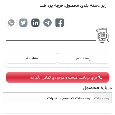
موم
زیر دسته بندی محصول:
فرچه پرداخت
خورده
کُرد
KORD
نخ
بافت
موم
خورده
امگا
پسندیدم
مقایسه
OMEGA
نخ بافت
موم
برای دریافت قیمت و موجودی تماس بگیرید
خورده
درباره محصول
میلانو
MILANO
توضیحات
توضیحات تخصصی
نظرات
نخ
بافت
موم