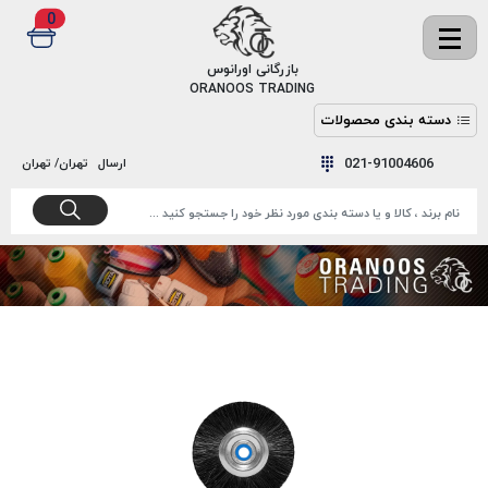
0
✖
بازرگانی اورانوس
ORANOOS TRADING
دسته بندی محصولات
نخ
نخ
021-91004606
ارسال
تهران/ تهران
دوخت
رنگ و
واکس
نخ دوخت
اکوسپون
پرایمر
EKOSPUNE
چسب
نخ دوخت
پلی آرت
بند
POLYART
کفش
نخ
ملزومات
دوخت
گاردا
قدک
GARDA
نخ