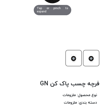
دوخت
Tap or pinch to
کومو
expand
COMO
نخ
دوخت
دلتا
DELTA
نخ
دوخت
اکو
E.K.O
نخ
بافت
فرچه چسب پاک کن GN
موم
خورده
نخ
نوع محصول:
ملزومات
بافت
دسته بندی:
ملزومات