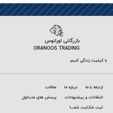
موم پی
پلاس
PPLUS
نخ
بافت
بدون
بازرگانی اورانوس
موم
ORANOOS TRADING
زتا
KORD
با کیفیت زندگی کنیم.
ZETA
نخ
بافت
بدون
ارتباط با ما
درباره ما
مقالات
موم
امگا
انتقادات و پیشنهادات
پرسش های متـداول
OMEGA
ثبت شکـایت شمـــا
نخ