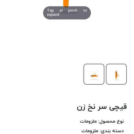
دوخت
Tap or pinch to
کومو
expand
COMO
نخ
دوخت
دلتا
DELTA
نخ
دوخت
اکو
E.K.O
نخ
بافت
قیچی سر نخ زن
موم
خورده
نخ
نوع محصول:
ملزومات
بافت
دسته بندی:
ملزومات