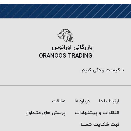
موم پی
پلاس
PPLUS
نخ
بافت
بدون
بازرگانی اورانوس
موم
ORANOOS TRADING
زتا
KORD
با کیفیت زندگی کنیم.
ZETA
نخ
بافت
بدون
ارتباط با ما
درباره ما
مقالات
موم
امگا
انتقادات و پیشنهادات
پرسش های متـداول
OMEGA
ثبت شکـایت شمـــا
نخ