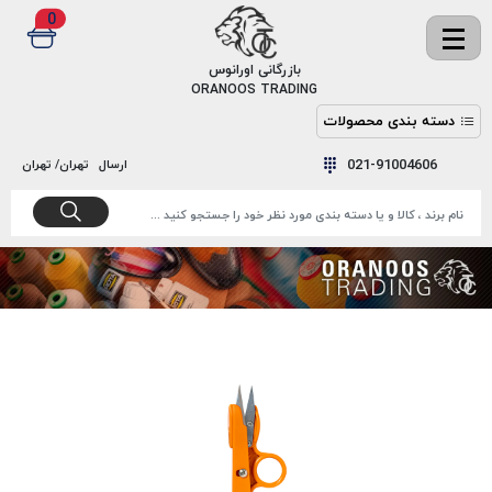
0
✖
بازرگانی اورانوس
ORANOOS TRADING
دسته بندی محصولات
نخ
نخ
021-91004606
ارسال
تهران/ تهران
دوخت
رنگ و
واکس
نخ دوخت
اکوسپون
پرایمر
EKOSPUNE
چسب
نخ دوخت
پلی آرت
بند
POLYART
کفش
نخ
ملزومات
دوخت
گاردا
قدک
GARDA
نخ