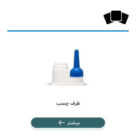
خورده
لیمکس
LIMAX
نخ
بافت
موم
خورده
تریشه
امگا
OMEGA
نخ
بافت
بدون
ظرف چسب
موم
نخ
بیشتر
بافت
بدون