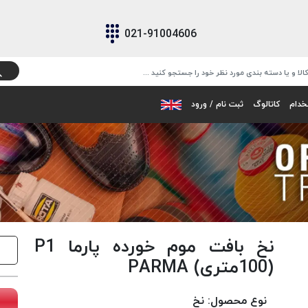
021-91004606
خدام
کاتالوگ
ثبت نام / ورود
نخ بافت موم خورده پارما P1
(100متری) PARMA
نوع محصول:
نخ