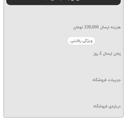
موم پی
پلاس
PPLUS
نخ
هزینه ارسال
230,000
تومان
بافت
بدون
ویژگی رقابتی
موم
زمان ارسال
2
روز
زتا
KORD
ZETA
نخ
جزییات فروشگاه
بافت
بدون
موم
درباره‌ی فروشگاه
امگا
OMEGA
نخ