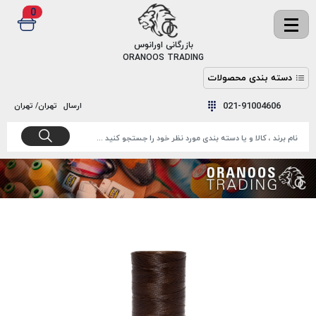
0
✖
بازرگانی اورانوس
ORANOOS TRADING
دسته بندی محصولات
نخ
نخ
021-91004606
ارسال
تهران/ تهران
دوخت
رنگ و
واکس
نخ دوخت
اکوسپون
پرایمر
EKOSPUNE
چسب
نخ دوخت
پلی آرت
بند
POLYART
کفش
نخ
ملزومات
دوخت
گاردا
قدک
GARDA
نخ