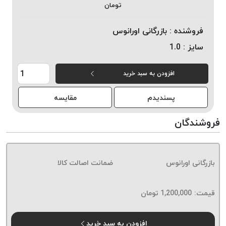
تومان
خورده
لیمکس
فروشنده :
بازرگانی اورانوس
LIMAX
سایز :
1.0
نخ
بافت
افزودن به سبد خرید
موم
خورده
پسندیدم
مقایسه
تریشه
امگا
فروشندگان
OMEGA
نخ
بافت
بازرگانی اورانوس
ضمانت اصالت کالا
بدون
موم
نخ
قیمت:
1,200,000
تومان
بافت
بدون
افزودن به سبد خرید