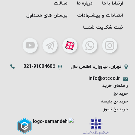
PARMA
ارتباط با ما
درباره ما
مقالات
نخ
انتقادات و پیشنهادات
پرسش های متـداول
دستبندی
DOVE
ثبت شکـایت شمـــا
نخ گلدوزی
FILKRISTAL
نخ
نسوز
Meta-
تهران، نیاوران، اطلس مال
021-91004606
Aramid
info@otcco.ir
&
راهنمای خرید
Para-
خرید نخ
Aramid
خرید نخ پلیسه
خرید نخ نسوز