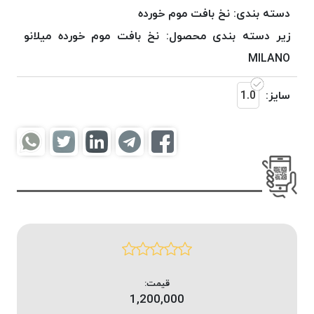
موم
دسته بندی:
نخ بافت موم خورده
خورده
زیر دسته بندی محصول:
نخ بافت موم خورده میلانو
کُرد
MILANO
KORD
نخ
سایز:
1.0
بافت
موم
خورده
امگا
OMEGA
نخ بافت
موم
خورده
میلانو
MILANO
نخ
قیمت:
بافت
1,200,000
موم