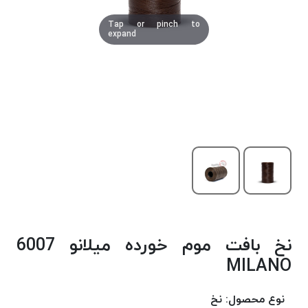
دوخت
Tap or pinch to
کومو
expand
COMO
نخ
دوخت
دلتا
DELTA
نخ
دوخت
اکو
E.K.O
نخ
بافت
نخ بافت موم خورده میلانو 6007
موم
خورده
MILANO
نخ
بافت
نوع محصول:
نخ