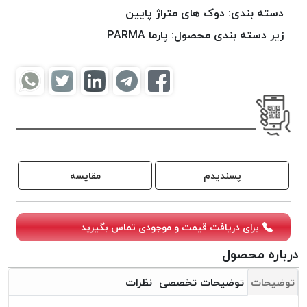
موم
دسته بندی:
دوک های متراژ پایین
خورده
زیر دسته بندی محصول:
پارما PARMA
کُرد
KORD
نخ
بافت
موم
خورده
امگا
OMEGA
پسندیدم
مقایسه
نخ بافت
موم
خورده
برای دریافت قیمت و موجودی تماس بگیرید
میلانو
درباره محصول
MILANO
نخ
توضیحات
توضیحات تخصصی
نظرات
بافت
موم