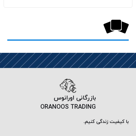
خورده
لیمکس
LIMAX
نخ
بافت
موم
خورده
تریشه
امگا
OMEGA
نخ
بافت
بازرگانی اورانوس
بدون
ORANOOS TRADING
موم
نخ
با کیفیت زندگی کنیم.
بافت
بدون