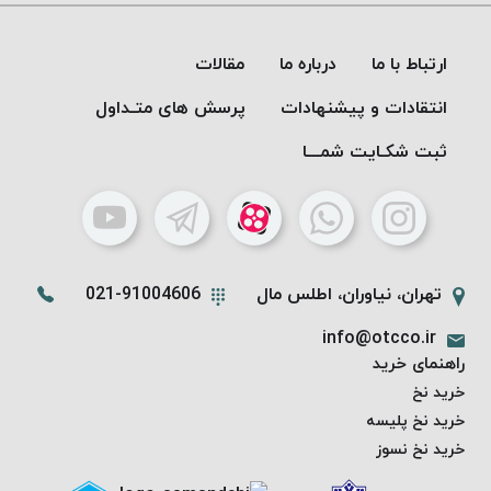
موم پی
پلاس
ارتباط با ما
درباره ما
مقالات
PPLUS
نخ
انتقادات و پیشنهادات
پرسش های متـداول
بافت
ثبت شکـایت شمـــا
بدون
موم
زتا
KORD
ZETA
تهران، نیاوران، اطلس مال
021-91004606
نخ
بافت
info@otcco.ir
بدون
راهنمای خرید
موم
خرید نخ
امگا
خرید نخ پلیسه
OMEGA
خرید نخ نسوز
نخ