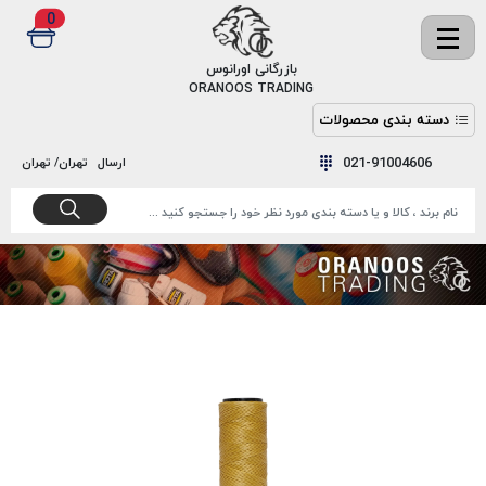
0
✖
بازرگانی اورانوس
ORANOOS TRADING
دسته بندی محصولات
نخ
نخ
021-91004606
ارسال
تهران/ تهران
دوخت
رنگ و
واکس
نخ دوخت
اکوسپون
پرایمر
EKOSPUNE
چسب
نخ دوخت
پلی آرت
بند
POLYART
کفش
نخ
ملزومات
دوخت
گاردا
قدک
GARDA
نخ