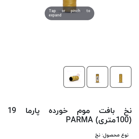
دوخت
Tap or pinch to
کومو
expand
COMO
نخ
دوخت
دلتا
DELTA
نخ
دوخت
اکو
E.K.O
نخ
بافت
نخ بافت موم خورده پارما 19
موم
خورده
(100متری) PARMA
نخ
بافت
نوع محصول:
نخ