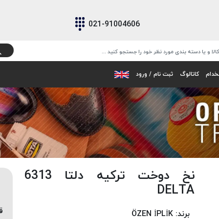
021-91004606
خدام
کاتالوگ
ثبت نام / ورود
نخ دوخت ترکیه دلتا 6313
DELTA
ق
برند:
ÖZEN İPLİK