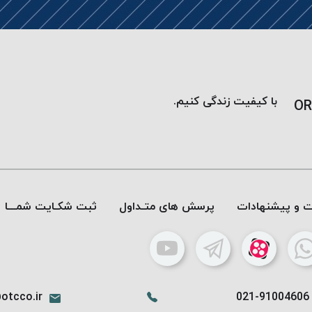
با کیفیت زندگی کنیم.
OR
ات و پیشنهادات
پرسش های متـداول
ثبت شکـایت شمـــا
otcco.ir
021-91004606