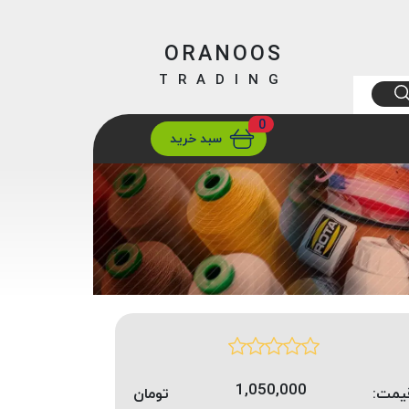
ORANOOS
TRADING
0
ارسال
تهران/ تهران
سبد خرید
1,050,000
یمت:
تومان