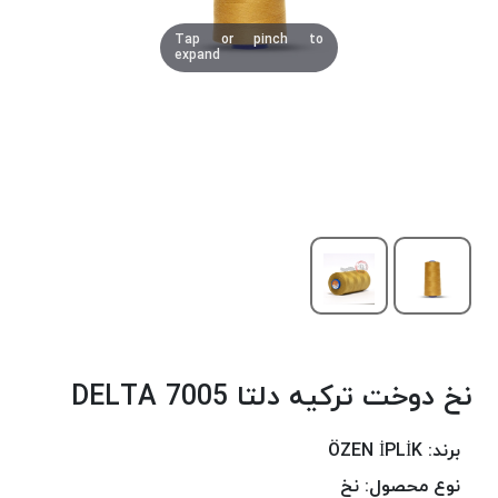
دوخت
Tap or pinch to
کومو
expand
COMO
نخ
دوخت
دلتا
DELTA
نخ
دوخت
اکو
E.K.O
نخ
بافت
نخ دوخت ترکیه دلتا 7005 DELTA
موم
خورده
نخ
برند:
ÖZEN İPLİK
بافت
نوع محصول:
نخ