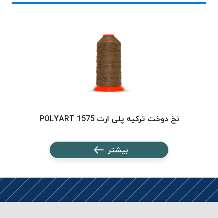
موم پی
پلاس
PPLUS
نخ
بافت
بدون
موم
زتا
KORD
نخ دوخت ترکیه پلی ارت 1575 POLYART
ZETA
نخ
بافت
بیشتر
بدون
موم
امگا
OMEGA
نخ