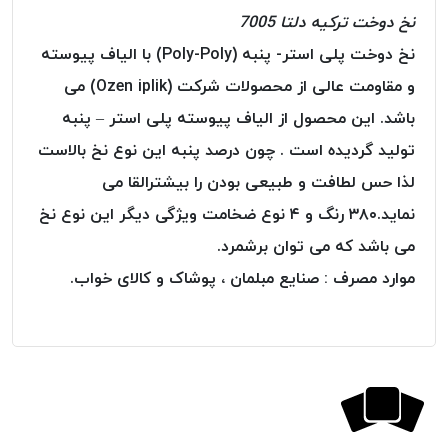
نخ دوخت ترکیه دلتا 7005
خورده
لیمکس
نخ دوخت پلی استر- پنبه (Poly-Poly) با الیاف پیوسته
LIMAX
و مقاومت عالی از محصولات شرکت (Ozen iplik) می
نخ
باشد. این محصول از الیاف پیوسته پلی استر – پنبه
بافت
تولید گردیده است . چون درصد پنبه این نوع نخ بالاست
موم
لذا حس لطافت و طبیعی بودن را بیشترالقا می
خورده
تریشه
نماید.۳۸۰ رنگ و ۴ نوع ضخامت ویژگی دیگر این نوع نخ
امگا
می باشد که می توان برشمرد.
OMEGA
موارد مصرف : صنایع مبلمان ، پوشاک و کالای خواب.
نخ
بافت
بدون
موم
نخ
بافت
بدون