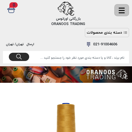
0
✖
بازرگانی اورانوس
ORANOOS TRADING
دسته بندی محصولات
نخ
نخ
021-91004606
ارسال
تهران/ تهران
دوخت
رنگ و
واکس
نخ دوخت
اکوسپون
پرایمر
EKOSPUNE
چسب
نخ دوخت
پلی آرت
بند
POLYART
کفش
نخ
ملزومات
دوخت
گاردا
قدک
GARDA
نخ