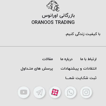
بافت
بدون
موم
بازرگانی اورانوس
کُرد
ORANOOS TRADING
KORD
نخ
با کیفیت زندگی کنیم.
توری
پلیسه
نخ
توری
ارتباط با ما
درباره ما
مقالات
پلیسه
انتقادات و پیشنهادات
پرسش های متـداول
کرد
KORD
ثبت شکـایت شمـــا
OMEGA
نخ
توری
پلیسه
پی