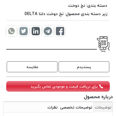
موم
دسته بندی:
نخ دوخت
خورده
زیر دسته بندی محصول:
نخ دوخت دلتا DELTA
کُرد
KORD
نخ
بافت
موم
خورده
امگا
OMEGA
پسندیدم
مقایسه
نخ بافت
موم
خورده
برای دریافت قیمت و موجودی تماس بگیرید
میلانو
درباره محصول
MILANO
نخ
توضیحات
توضیحات تخصصی
نظرات
بافت
موم