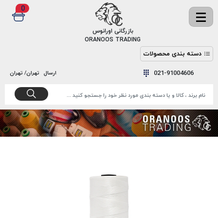
0
✖
بازرگانی اورانوس
ORANOOS TRADING
دسته بندی محصولات
نخ
نخ
021-91004606
ارسال
تهران/ تهران
دوخت
رنگ و
واکس
نخ دوخت
اکوسپون
پرایمر
EKOSPUNE
چسب
نخ دوخت
پلی آرت
بند
POLYART
کفش
نخ
ملزومات
دوخت
گاردا
قدک
GARDA
نخ