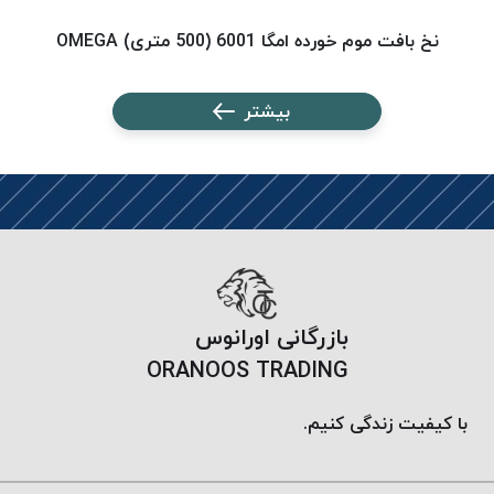
پلاس
نخ بافت موم خورده امگا 6001 (500 متری) OMEGA
نخ ب
PPLUS
نخ
بیشتر
توری
پلیسه
بتا
KORD
BETA
دوک
های
متراژ
پایین
بازرگانی اورانوس
امگا
ORANOOS TRADING
OMEGA
ونتو
با کیفیت زندگی کنیم.
VENTO
پارما