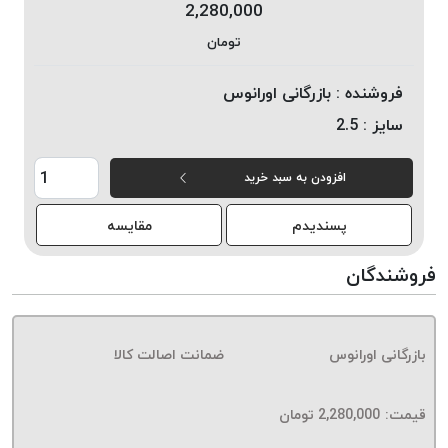
2,280,000
خورده
تومان
لیمکس
LIMAX
فروشنده :
بازرگانی اورانوس
نخ
سایز :
2.5
بافت
موم
افزودن به سبد خرید
خورده
تریشه
پسندیدم
مقایسه
امگا
OMEGA
فروشندگان
نخ
بافت
بدون
بازرگانی اورانوس
ضمانت اصالت کالا
موم
نخ
بافت
قیمت:
2,280,000
تومان
بدون