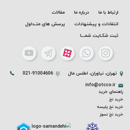
PARMA
نخ
ارتباط با ما
درباره ما
مقالات
دستبندی
انتقادات و پیشنهادات
پرسش های متـداول
DOVE
نخ گلدوزی
ثبت شکـایت شمـــا
FILKRISTAL
نخ
نسوز
Meta-
Aramid
تهران، نیاوران، اطلس مال
021-91004606
&
info@otcco.ir
Para-
راهنمای خرید
Aramid
خرید نخ
خرید نخ پلیسه
خرید نخ نسوز