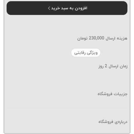
موم پی
افزودن به سبد خرید
پلاس
PPLUS
نخ
بافت
هزینه ارسال
230,000
تومان
بدون
موم
ویژگی رقابتی
زتا
KORD
زمان ارسال
2
روز
ZETA
نخ
بافت
جزییات فروشگاه
بدون
موم
امگا
OMEGA
درباره‌ی فروشگاه
نخ