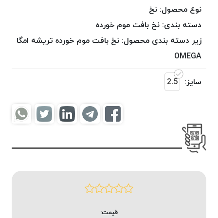
موم
نوع محصول:
نخ
خورده
دسته بندی:
نخ بافت موم خورده
کُرد
زیر دسته بندی محصول:
نخ بافت موم خورده تریشه امگا
KORD
نخ
OMEGA
بافت
موم
سایز:
2.5
خورده
امگا
OMEGA
نخ بافت
موم
خورده
میلانو
MILANO
نخ
بافت
قیمت:
موم