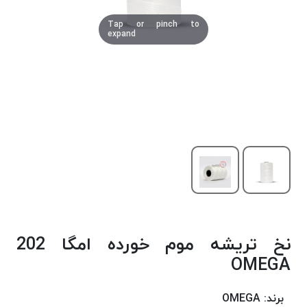
دوخت
Tap or pinch to
کومو
expand
COMO
نخ
دوخت
دلتا
DELTA
نخ
دوخت
اکو
E.K.O
نخ
بافت
نخ تریشه موم خورده امگا 202
موم
خورده
OMEGA
نخ
بافت
برند:
OMEGA