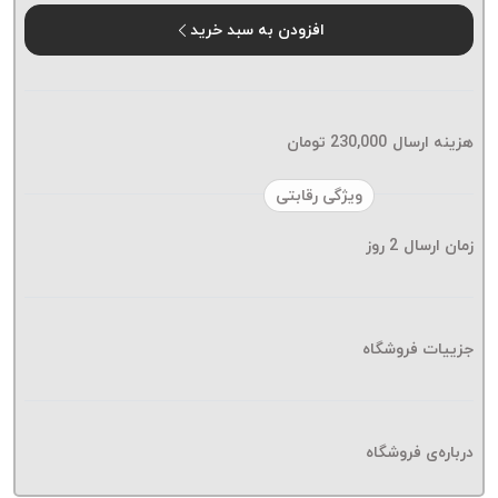
موم پی
افزودن به سبد خرید
پلاس
PPLUS
نخ
بافت
هزینه ارسال
230,000
تومان
بدون
موم
ویژگی رقابتی
زتا
KORD
زمان ارسال
2
روز
ZETA
نخ
بافت
جزییات فروشگاه
بدون
موم
امگا
OMEGA
درباره‌ی فروشگاه
نخ