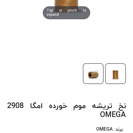
دوخت
Tap or pinch to
کومو
expand
COMO
نخ
دوخت
دلتا
DELTA
نخ
دوخت
اکو
E.K.O
نخ
بافت
نخ تریشه موم خورده امگا 2908
موم
خورده
OMEGA
نخ
بافت
برند:
OMEGA