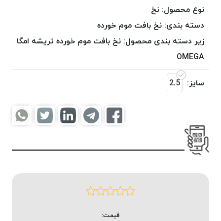
موم
نوع محصول:
نخ
خورده
دسته بندی:
نخ بافت موم خورده
کُرد
زیر دسته بندی محصول:
نخ بافت موم خورده تریشه امگا
KORD
نخ
OMEGA
بافت
موم
سایز:
2.5
خورده
امگا
OMEGA
نخ بافت
موم
خورده
میلانو
MILANO
نخ
بافت
قیمت:
موم