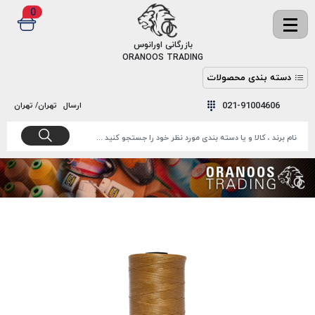
0
✖
بازرگانی اورانوس
ORANOOS TRADING
دسته بندی محصولات
نخ
نخ
021-91004606
ارسال
تهران/ تهران
دوخت
رنگ و
واکس
نخ دوخت
اکوسپون
پرایمر
EKOSPUNE
چسب
نخ دوخت
پلی آرت
بند
POLYART
کفش
نخ
ملزومات
دوخت
گاردا
قدک
GARDA
نخ