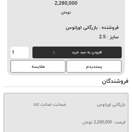
2,280,000
خورده
تومان
لیمکس
LIMAX
فروشنده :
بازرگانی اورانوس
نخ
سایز :
2.5
بافت
موم
افزودن به سبد خرید
خورده
تریشه
پسندیدم
مقایسه
امگا
OMEGA
فروشندگان
نخ
بافت
بدون
بازرگانی اورانوس
ضمانت اصالت کالا
موم
نخ
بافت
قیمت:
2,280,000
تومان
بدون