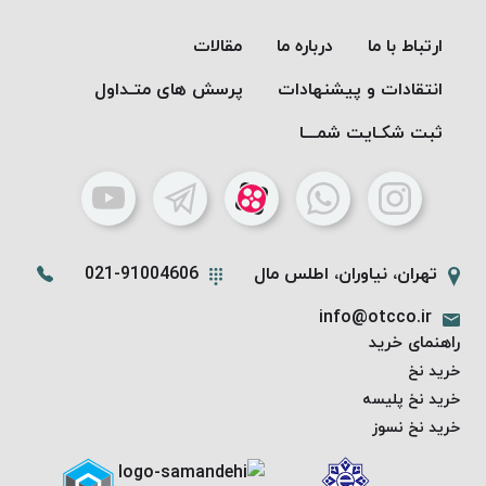
PARMA
نخ
ارتباط با ما
درباره ما
مقالات
دستبندی
انتقادات و پیشنهادات
پرسش های متـداول
DOVE
نخ گلدوزی
ثبت شکـایت شمـــا
FILKRISTAL
نخ
نسوز
Meta-
Aramid
تهران، نیاوران، اطلس مال
021-91004606
&
info@otcco.ir
Para-
راهنمای خرید
Aramid
خرید نخ
خرید نخ پلیسه
خرید نخ نسوز