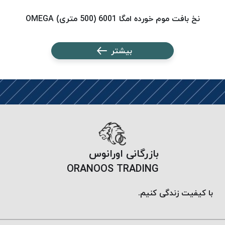
پلاس
نخ بافت موم خورده امگا 6001 (500 متری) OMEGA
نخ ب
PPLUS
نخ
بیشتر
توری
پلیسه
بتا
KORD
BETA
دوک
های
متراژ
پایین
بازرگانی اورانوس
امگا
ORANOOS TRADING
OMEGA
ونتو
با کیفیت زندگی کنیم.
VENTO
پارما