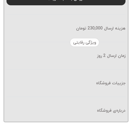
موم پی
پلاس
PPLUS
نخ
هزینه ارسال
230,000
تومان
بافت
بدون
ویژگی رقابتی
موم
زمان ارسال
2
روز
زتا
KORD
ZETA
نخ
جزییات فروشگاه
بافت
بدون
موم
درباره‌ی فروشگاه
امگا
OMEGA
نخ