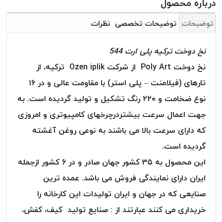
درباره محصول
بافت
بدون
توضیحات
توضیحات تخصصی
نظرات
موم
کُرد
نخ دوخت ترکیه پلی ارت 544
KORD
نخ دوخت Poly Art از شرکت Ozen iplik ترکیه، از
نخ
توری
تارهای (فیلامنت – پلی استر) با مقاومت عالی و در ۱۶
پلیسه
نوع ضخامت و ۲۲۰ رنگ تشکیل و تولید گردیده است. به
نخ
جهت اعمال سرعت بیشتردرچرخهای کامپیوتری و امروزی
توری
که دارای سرعت بالا می باشند به نوعی روغن آغشته
پلیسه
کرد
گردیده است.
KORD
این محصول به ۳۵ کشور جهان صادر و در ۶ کشور ازجمله
OMEGA
ایران دارای نمایندگی فروش می باشد. عمده ترین
نخ
صنایعی که در جهان و ایران تولیدات این کارخانه را
توری
پلیسه
خریداری می کنند عبارتند از : صنایع تولید کیف، کفش،
پی