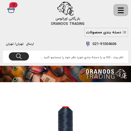
0
✖
بازرگانی اورانوس
ORANOOS TRADING
دسته بندی محصولات
نخ
نخ
021-91004606
ارسال
تهران/ تهران
دوخت
رنگ و
واکس
نخ دوخت
اکوسپون
پرایمر
EKOSPUNE
چسب
نخ دوخت
پلی آرت
بند
POLYART
کفش
نخ
ملزومات
دوخت
گاردا
قدک
GARDA
نخ