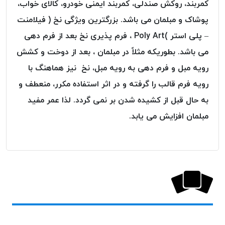
کمربند، روکش صندلی، کمربند ایمنی خودرو، کالای خواب،
پلاس
پوشاک و مبلمان می باشد. بزرگترین ویژگی نخ ( فیلامنت
PPLUS
– پلی استر )Poly Art ، فرم پذیری نخ بعد از فرم دهی
نخ
توری
می باشد. بطوریکه مثلاً در مبلمان ، بعد از دوخت و کشش
پلیسه
رویه مبل و فرم دهی به رویه مبل، نخ نیز هماهنگ با
بتا
رویه فرم قالب را گرفته و در اثر استفاده مکرر، منعطف و
KORD
به حال قبل از کشیده شدن بر نمی گردد. لذا عمر مفید
BETA
مبلمان افزایش می یابد.
دوک
های
متراژ
پایین
امگا
OMEGA
ونتو
VENTO
پارما