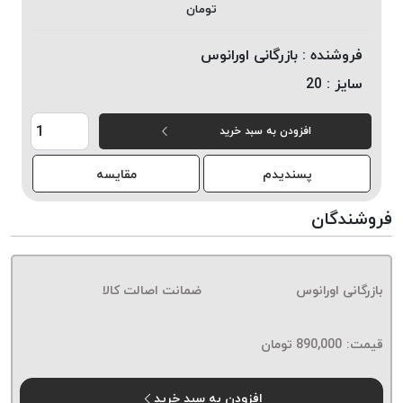
تومان
خورده
لیمکس
فروشنده :
بازرگانی اورانوس
LIMAX
سایز :
20
نخ
بافت
افزودن به سبد خرید
موم
خورده
پسندیدم
مقایسه
تریشه
امگا
فروشندگان
OMEGA
نخ
بافت
بازرگانی اورانوس
ضمانت اصالت کالا
بدون
موم
نخ
قیمت:
890,000
تومان
بافت
بدون
افزودن به سبد خرید