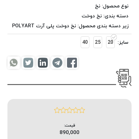
موم
نوع محصول:
نخ
خورده
دسته بندی:
نخ دوخت
کُرد
زیر دسته بندی محصول:
نخ دوخت پلی آرت POLYART
KORD
نخ
سایز:
20
25
40
بافت
موم
خورده
امگا
OMEGA
نخ بافت
موم
خورده
میلانو
MILANO
نخ
قیمت:
بافت
890,000
موم