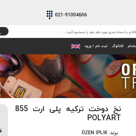
021-91004606
خدام
کاتالوگ
ثبت نام / ورود
نخ دوخت ترکیه پلی ارت 855
POLYART
ق
برند:
ÖZEN İPLİK