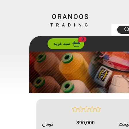
ORANOOS
TRADING
0
ارسال
تهران/ تهران
سبد خرید
890,000
یمت:
تومان