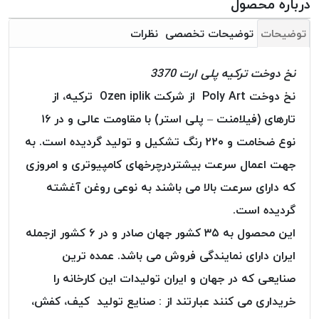
درباره محصول
بافت
بدون
توضیحات
توضیحات تخصصی
نظرات
موم
کُرد
نخ دوخت ترکیه پلی ارت 3370
KORD
نخ دوخت Poly Art از شرکت Ozen iplik ترکیه، از
نخ
توری
تارهای (فیلامنت – پلی استر) با مقاومت عالی و در ۱۶
پلیسه
نوع ضخامت و ۲۲۰ رنگ تشکیل و تولید گردیده است. به
نخ
جهت اعمال سرعت بیشتردرچرخهای کامپیوتری و امروزی
توری
که دارای سرعت بالا می باشند به نوعی روغن آغشته
پلیسه
کرد
گردیده است.
KORD
این محصول به ۳۵ کشور جهان صادر و در ۶ کشور ازجمله
OMEGA
ایران دارای نمایندگی فروش می باشد. عمده ترین
نخ
صنایعی که در جهان و ایران تولیدات این کارخانه را
توری
پلیسه
خریداری می کنند عبارتند از : صنایع تولید کیف، کفش،
پی