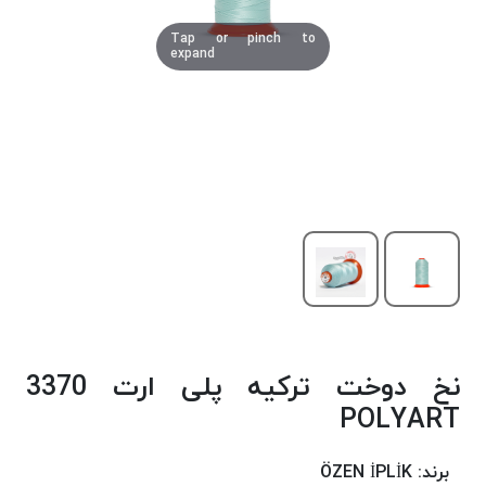
دوخت
Tap or pinch to
کومو
expand
COMO
نخ
دوخت
دلتا
DELTA
نخ
دوخت
اکو
E.K.O
نخ
بافت
نخ دوخت ترکیه پلی ارت 3370
موم
خورده
POLYART
نخ
بافت
برند:
ÖZEN İPLİK