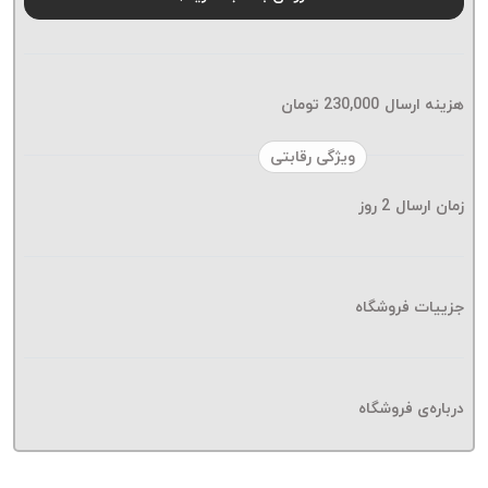
موم پی
پلاس
PPLUS
نخ
هزینه ارسال
230,000
تومان
بافت
بدون
ویژگی رقابتی
موم
زمان ارسال
2
روز
زتا
KORD
ZETA
نخ
جزییات فروشگاه
بافت
بدون
موم
درباره‌ی فروشگاه
امگا
OMEGA
نخ