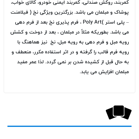
کمربند، روکش صندلی، کمربند ایمنی خودرو، کالای خواب،
پلاس
پوشاک و مبلمان می باشد. بزرگترین ویژگی نخ ( فیلامنت
PPLUS
– پلی استر )Poly Art ، فرم پذیری نخ بعد از فرم دهی
نخ
توری
می باشد. بطوریکه مثلاً در مبلمان ، بعد از دوخت و کشش
پلیسه
رویه مبل و فرم دهی به رویه مبل، نخ نیز هماهنگ با
بتا
رویه فرم قالب را گرفته و در اثر استفاده مکرر، منعطف و
KORD
به حال قبل از کشیده شدن بر نمی گردد. لذا عمر مفید
BETA
مبلمان افزایش می یابد.
دوک
های
متراژ
پایین
امگا
OMEGA
ونتو
VENTO
پارما