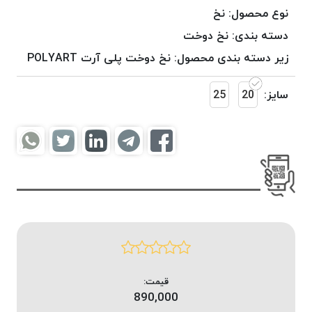
موم
نوع محصول:
نخ
خورده
دسته بندی:
نخ دوخت
کُرد
زیر دسته بندی محصول:
نخ دوخت پلی آرت POLYART
KORD
نخ
سایز:
20
25
بافت
موم
خورده
امگا
OMEGA
نخ بافت
موم
خورده
میلانو
MILANO
نخ
قیمت:
بافت
890,000
موم