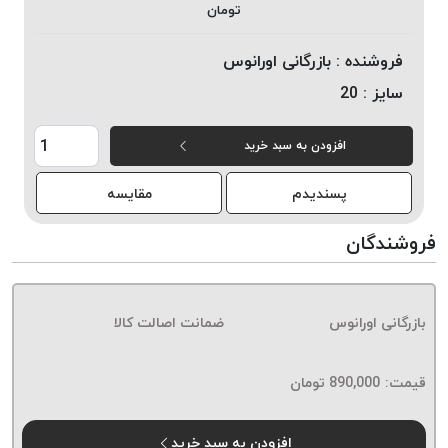
تومان
خورده
لیمکس
فروشنده :
بازرگانی اورانوس
LIMAX
سایز :
20
نخ
بافت
افزودن به سبد خرید
موم
خورده
پسندیدم
مقایسه
تریشه
امگا
فروشندگان
OMEGA
نخ
بافت
بازرگانی اورانوس
ضمانت اصالت کالا
بدون
موم
نخ
قیمت:
890,000
تومان
بافت
بدون
افزودن به سبد خرید