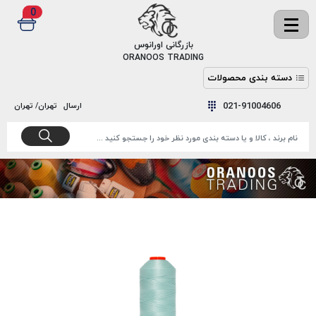
0
✖
بازرگانی اورانوس
ORANOOS TRADING
دسته بندی محصولات
نخ
نخ
021-91004606
ارسال
تهران/ تهران
دوخت
رنگ و
واکس
نخ دوخت
اکوسپون
پرایمر
EKOSPUNE
چسب
نخ دوخت
پلی آرت
بند
POLYART
کفش
نخ
ملزومات
دوخت
گاردا
قدک
GARDA
نخ