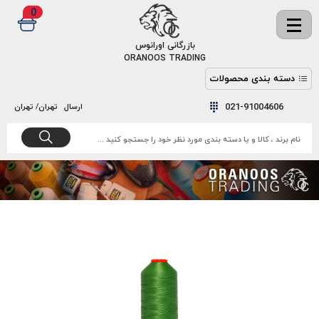
0
✖
بازرگانی اورانوس
ORANOOS TRADING
دسته بندی محصولات
نخ
نخ
021-91004606
ارسال
تهران/ تهران
دوخت
رنگ و
واکس
نخ دوخت
اکوسپون
پرایمر
EKOSPUNE
چسب
نخ دوخت
پلی آرت
بند
POLYART
کفش
نخ
ملزومات
دوخت
گاردا
قدک
GARDA
نخ