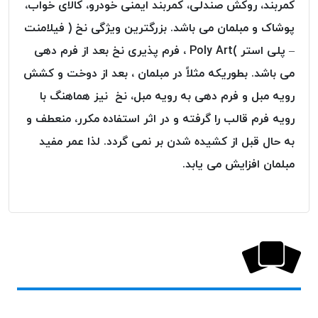
کمربند، روکش صندلی، کمربند ایمنی خودرو، کالای خواب،
پلاس
پوشاک و مبلمان می باشد. بزرگترین ویژگی نخ ( فیلامنت
PPLUS
– پلی استر )Poly Art ، فرم پذیری نخ بعد از فرم دهی
نخ
توری
می باشد. بطوریکه مثلاً در مبلمان ، بعد از دوخت و کشش
پلیسه
رویه مبل و فرم دهی به رویه مبل، نخ نیز هماهنگ با
بتا
رویه فرم قالب را گرفته و در اثر استفاده مکرر، منعطف و
KORD
به حال قبل از کشیده شدن بر نمی گردد. لذا عمر مفید
BETA
مبلمان افزایش می یابد.
دوک
های
متراژ
پایین
امگا
OMEGA
ونتو
VENTO
پارما