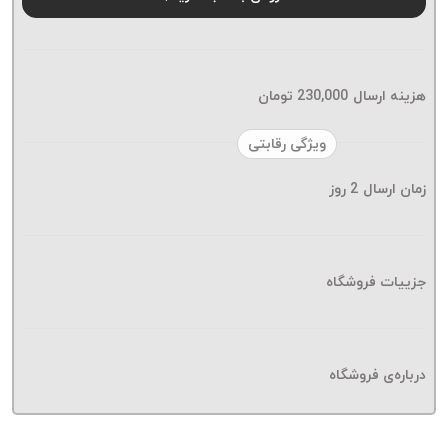
موم پی
پلاس
PPLUS
نخ
هزینه ارسال
230,000
تومان
بافت
بدون
ویژگی رقابتی
موم
زمان ارسال
2
روز
زتا
KORD
ZETA
نخ
جزییات فروشگاه
بافت
بدون
موم
درباره‌ی فروشگاه
امگا
OMEGA
نخ