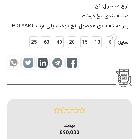
موم
نوع محصول:
نخ
خورده
دسته بندی:
نخ دوخت
کُرد
زیر دسته بندی محصول:
نخ دوخت پلی آرت POLYART
KORD
نخ
سایز:
8
10
15
20
40
60
25
بافت
موم
خورده
امگا
OMEGA
نخ بافت
موم
خورده
میلانو
MILANO
نخ
قیمت:
بافت
890,000
موم