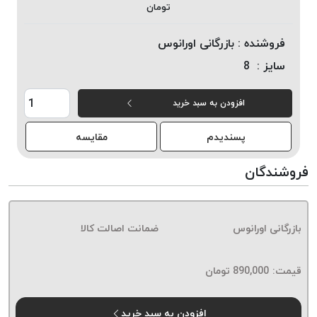
تومان
خورده
لیمکس
فروشنده :
بازرگانی اورانوس
LIMAX
سایز :
8
نخ
بافت
افزودن به سبد خرید
موم
خورده
پسندیدم
مقایسه
تریشه
امگا
فروشندگان
OMEGA
نخ
بافت
بازرگانی اورانوس
ضمانت اصالت کالا
بدون
موم
نخ
قیمت:
890,000
تومان
بافت
بدون
افزودن به سبد خرید