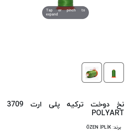
دوخت
Tap or pinch to
کومو
expand
COMO
نخ
دوخت
دلتا
DELTA
نخ
دوخت
اکو
E.K.O
نخ
بافت
نخ دوخت ترکیه پلی ارت 3709
موم
خورده
POLYART
نخ
بافت
برند:
ÖZEN İPLİK