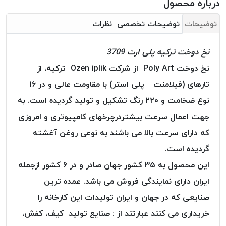
درباره محصول
بافت
بدون
توضیحات
توضیحات تخصصی
نظرات
موم
کُرد
نخ دوخت ترکیه پلی ارت 3709
KORD
نخ دوخت Poly Art از شرکت Ozen iplik ترکیه، از
نخ
توری
تارهای (فیلامنت – پلی استر) با مقاومت عالی و در ۱۶
پلیسه
نوع ضخامت و ۲۲۰ رنگ تشکیل و تولید گردیده است. به
نخ
جهت اعمال سرعت بیشتردرچرخهای کامپیوتری و امروزی
توری
که دارای سرعت بالا می باشند به نوعی روغن آغشته
پلیسه
کرد
گردیده است.
KORD
این محصول به ۳۵ کشور جهان صادر و در ۶ کشور ازجمله
OMEGA
ایران دارای نمایندگی فروش می باشد. عمده ترین
نخ
صنایعی که در جهان و ایران تولیدات این کارخانه را
توری
پلیسه
خریداری می کنند عبارتند از : صنایع تولید کیف، کفش،
پی