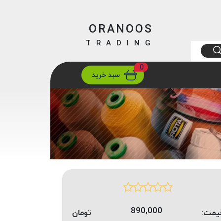
ORANOOS
TRADING
0
ارسال
تهران/ تهران
سبد خرید
890,000
یمت:
تومان