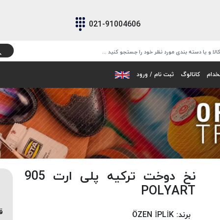
021-91004606
خدام
کاتالوگ
ثبت نام / ورود
نخ دوخت ترکیه پلی ارت 905
POLYART
ق
برند:
ÖZEN İPLİK