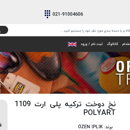
021-91004606
خدام
کاتالوگ
ثبت نام / ورود
نخ دوخت ترکیه پلی ارت 1109
POLYART
ق
برند:
ÖZEN İPLİK