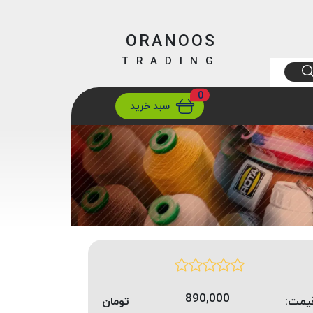
ORANOOS
TRADING
0
ارسال
تهران/ تهران
سبد خرید
890,000
یمت:
تومان