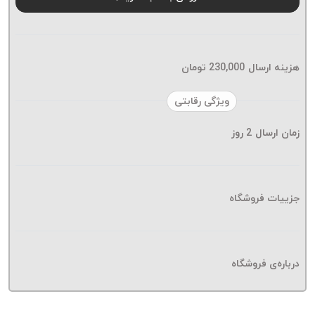
موم پی
پلاس
PPLUS
نخ
هزینه ارسال
230,000
تومان
بافت
بدون
ویژگی رقابتی
موم
زمان ارسال
2
روز
زتا
KORD
ZETA
نخ
جزییات فروشگاه
بافت
بدون
موم
درباره‌ی فروشگاه
امگا
OMEGA
نخ