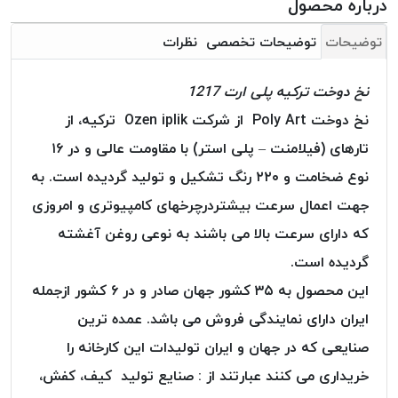
درباره محصول
بافت
بدون
توضیحات
توضیحات تخصصی
نظرات
موم
کُرد
نخ دوخت ترکیه پلی ارت 1217
KORD
نخ دوخت Poly Art از شرکت Ozen iplik ترکیه، از
نخ
توری
تارهای (فیلامنت – پلی استر) با مقاومت عالی و در ۱۶
پلیسه
نوع ضخامت و ۲۲۰ رنگ تشکیل و تولید گردیده است. به
نخ
جهت اعمال سرعت بیشتردرچرخهای کامپیوتری و امروزی
توری
که دارای سرعت بالا می باشند به نوعی روغن آغشته
پلیسه
کرد
گردیده است.
KORD
این محصول به ۳۵ کشور جهان صادر و در ۶ کشور ازجمله
OMEGA
ایران دارای نمایندگی فروش می باشد. عمده ترین
نخ
صنایعی که در جهان و ایران تولیدات این کارخانه را
توری
پلیسه
خریداری می کنند عبارتند از : صنایع تولید کیف، کفش،
پی