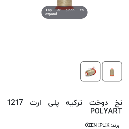
دوخت
Tap or pinch to
کومو
expand
COMO
نخ
دوخت
دلتا
DELTA
نخ
دوخت
اکو
E.K.O
نخ
بافت
نخ دوخت ترکیه پلی ارت 1217
موم
خورده
POLYART
نخ
بافت
برند:
ÖZEN İPLİK