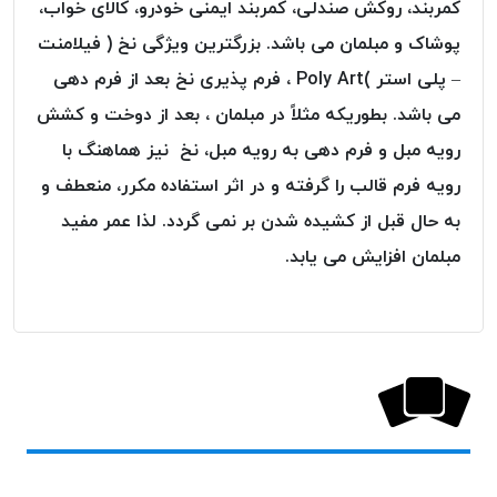
کمربند، روکش صندلی، کمربند ایمنی خودرو، کالای خواب،
پلاس
پوشاک و مبلمان می باشد. بزرگترین ویژگی نخ ( فیلامنت
PPLUS
– پلی استر )Poly Art ، فرم پذیری نخ بعد از فرم دهی
نخ
توری
می باشد. بطوریکه مثلاً در مبلمان ، بعد از دوخت و کشش
پلیسه
رویه مبل و فرم دهی به رویه مبل، نخ نیز هماهنگ با
بتا
رویه فرم قالب را گرفته و در اثر استفاده مکرر، منعطف و
KORD
به حال قبل از کشیده شدن بر نمی گردد. لذا عمر مفید
BETA
مبلمان افزایش می یابد.
دوک
های
متراژ
پایین
امگا
OMEGA
ونتو
VENTO
پارما