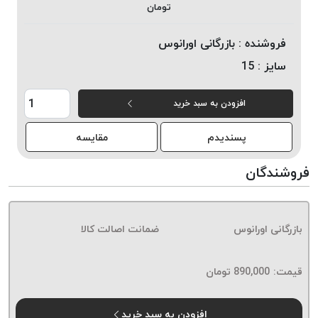
تومان
خورده
لیمکس
فروشنده :
بازرگانی اورانوس
LIMAX
سایز :
15
نخ
بافت
افزودن به سبد خرید
موم
خورده
پسندیدم
مقایسه
تریشه
امگا
فروشندگان
OMEGA
نخ
بافت
بازرگانی اورانوس
ضمانت اصالت کالا
بدون
موم
نخ
قیمت:
890,000
تومان
بافت
بدون
افزودن به سبد خرید