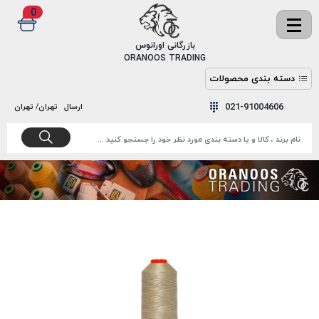
0
✖
بازرگانی اورانوس
ORANOOS TRADING
دسته بندی محصولات
نخ
نخ
021-91004606
ارسال
تهران/ تهران
دوخت
رنگ و
واکس
نخ دوخت
اکوسپون
پرایمر
EKOSPUNE
چسب
نخ دوخت
پلی آرت
بند
POLYART
کفش
نخ
ملزومات
دوخت
گاردا
قدک
GARDA
نخ