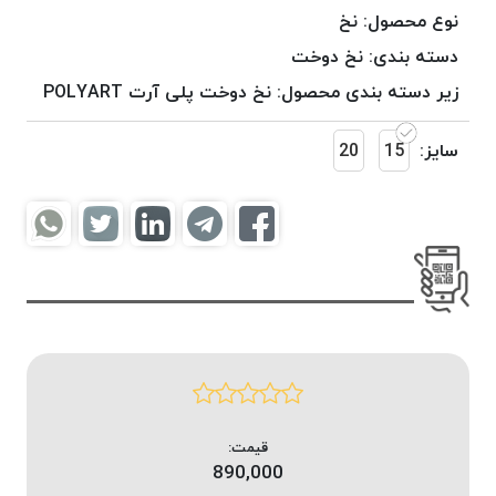
موم
نوع محصول:
نخ
خورده
دسته بندی:
نخ دوخت
کُرد
زیر دسته بندی محصول:
نخ دوخت پلی آرت POLYART
KORD
نخ
سایز:
15
20
بافت
موم
خورده
امگا
OMEGA
نخ بافت
موم
خورده
میلانو
MILANO
نخ
قیمت:
بافت
890,000
موم