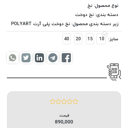
موم
نوع محصول:
نخ
خورده
دسته بندی:
نخ دوخت
کُرد
زیر دسته بندی محصول:
نخ دوخت پلی آرت POLYART
KORD
نخ
سایز:
10
15
20
40
بافت
موم
خورده
امگا
OMEGA
نخ بافت
موم
خورده
میلانو
MILANO
نخ
قیمت:
بافت
890,000
موم