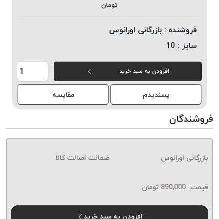
تومان
خورده
لیمکس
فروشنده :
بازرگانی اورانوس
LIMAX
سایز :
10
نخ
بافت
افزودن به سبد خرید
موم
خورده
پسندیدم
مقایسه
تریشه
امگا
فروشندگان
OMEGA
نخ
بافت
بازرگانی اورانوس
ضمانت اصالت کالا
بدون
موم
نخ
قیمت:
890,000
تومان
بافت
بدون
افزودن به سبد خرید