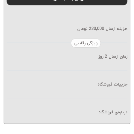
موم پی
پلاس
PPLUS
نخ
هزینه ارسال
230,000
تومان
بافت
بدون
ویژگی رقابتی
موم
زمان ارسال
2
روز
زتا
KORD
ZETA
نخ
جزییات فروشگاه
بافت
بدون
موم
درباره‌ی فروشگاه
امگا
OMEGA
نخ