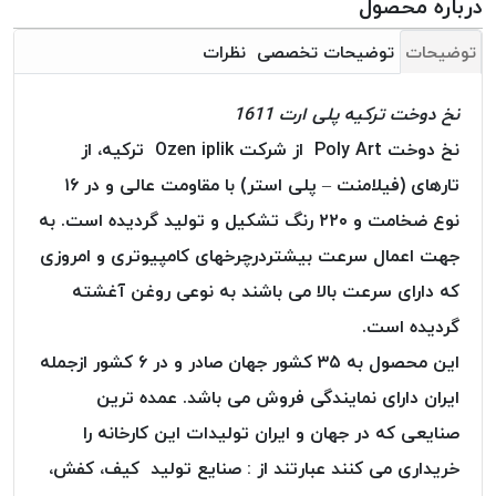
درباره محصول
بافت
بدون
توضیحات
توضیحات تخصصی
نظرات
موم
کُرد
نخ دوخت ترکیه پلی ارت 1611
KORD
نخ دوخت Poly Art از شرکت Ozen iplik ترکیه، از
نخ
توری
تارهای (فیلامنت – پلی استر) با مقاومت عالی و در ۱۶
پلیسه
نوع ضخامت و ۲۲۰ رنگ تشکیل و تولید گردیده است. به
نخ
جهت اعمال سرعت بیشتردرچرخهای کامپیوتری و امروزی
توری
که دارای سرعت بالا می باشند به نوعی روغن آغشته
پلیسه
کرد
گردیده است.
KORD
این محصول به ۳۵ کشور جهان صادر و در ۶ کشور ازجمله
OMEGA
ایران دارای نمایندگی فروش می باشد. عمده ترین
نخ
صنایعی که در جهان و ایران تولیدات این کارخانه را
توری
پلیسه
خریداری می کنند عبارتند از : صنایع تولید کیف، کفش،
پی