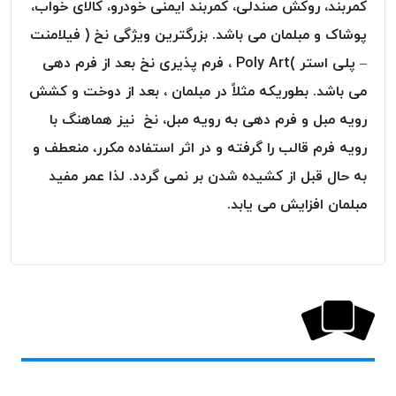
کمربند، روکش صندلی، کمربند ایمنی خودرو، کالای خواب،
پلاس
پوشاک و مبلمان می باشد. بزرگترین ویژگی نخ ( فیلامنت
PPLUS
– پلی استر )Poly Art ، فرم پذیری نخ بعد از فرم دهی
نخ
توری
می باشد. بطوریکه مثلاً در مبلمان ، بعد از دوخت و کشش
پلیسه
رویه مبل و فرم دهی به رویه مبل، نخ نیز هماهنگ با
بتا
رویه فرم قالب را گرفته و در اثر استفاده مکرر، منعطف و
KORD
به حال قبل از کشیده شدن بر نمی گردد. لذا عمر مفید
BETA
مبلمان افزایش می یابد.
دوک
های
متراژ
پایین
امگا
OMEGA
ونتو
VENTO
پارما