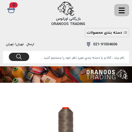
0
✖
بازرگانی اورانوس
ORANOOS TRADING
دسته بندی محصولات
نخ
نخ
021-91004606
ارسال
تهران/ تهران
دوخت
رنگ و
واکس
نخ دوخت
اکوسپون
پرایمر
EKOSPUNE
چسب
نخ دوخت
پلی آرت
بند
POLYART
کفش
نخ
ملزومات
دوخت
گاردا
قدک
GARDA
نخ