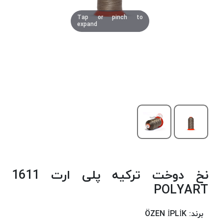
دوخت
Tap or pinch to
کومو
expand
COMO
نخ
دوخت
دلتا
DELTA
نخ
دوخت
اکو
E.K.O
نخ
بافت
نخ دوخت ترکیه پلی ارت 1611
موم
خورده
POLYART
نخ
بافت
برند:
ÖZEN İPLİK