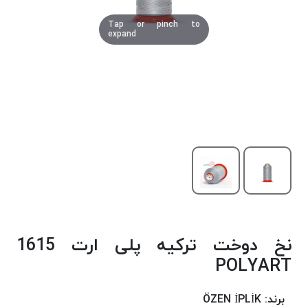
دوخت
Tap or pinch to
کومو
expand
COMO
نخ
دوخت
دلتا
DELTA
نخ
دوخت
اکو
E.K.O
نخ
بافت
نخ دوخت ترکیه پلی ارت 1615
موم
خورده
POLYART
نخ
بافت
برند:
ÖZEN İPLİK