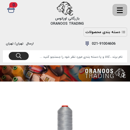
0
✖
بازرگانی اورانوس
ORANOOS TRADING
دسته بندی محصولات
نخ
نخ
021-91004606
ارسال
تهران/ تهران
دوخت
رنگ و
واکس
نخ دوخت
اکوسپون
پرایمر
EKOSPUNE
چسب
نخ دوخت
پلی آرت
بند
POLYART
کفش
نخ
ملزومات
دوخت
گاردا
قدک
GARDA
نخ