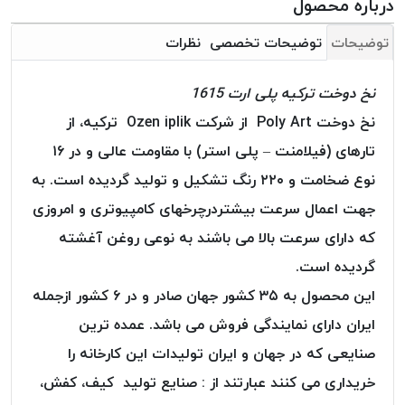
درباره محصول
بافت
بدون
توضیحات
توضیحات تخصصی
نظرات
موم
کُرد
نخ دوخت ترکیه پلی ارت 1615
KORD
نخ دوخت Poly Art از شرکت Ozen iplik ترکیه، از
نخ
توری
تارهای (فیلامنت – پلی استر) با مقاومت عالی و در ۱۶
پلیسه
نوع ضخامت و ۲۲۰ رنگ تشکیل و تولید گردیده است. به
نخ
جهت اعمال سرعت بیشتردرچرخهای کامپیوتری و امروزی
توری
که دارای سرعت بالا می باشند به نوعی روغن آغشته
پلیسه
کرد
گردیده است.
KORD
این محصول به ۳۵ کشور جهان صادر و در ۶ کشور ازجمله
OMEGA
ایران دارای نمایندگی فروش می باشد. عمده ترین
نخ
صنایعی که در جهان و ایران تولیدات این کارخانه را
توری
پلیسه
خریداری می کنند عبارتند از : صنایع تولید کیف، کفش،
پی