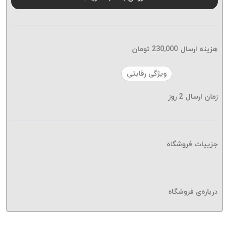
موم پی
پلاس
PPLUS
نخ
هزینه ارسال
230,000
تومان
بافت
بدون
ویژگی رقابتی
موم
زمان ارسال
2
روز
زتا
KORD
ZETA
نخ
جزییات فروشگاه
بافت
بدون
موم
درباره‌ی فروشگاه
امگا
OMEGA
نخ