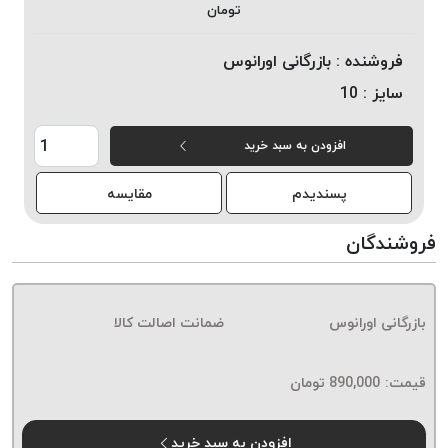
تومان
خورده
لیمکس
فروشنده :
بازرگانی اورانوس
LIMAX
سایز :
10
نخ
بافت
افزودن به سبد خرید
موم
خورده
پسندیدم
مقایسه
تریشه
امگا
فروشندگان
OMEGA
نخ
بافت
بازرگانی اورانوس
ضمانت اصالت کالا
بدون
موم
نخ
قیمت:
890,000
تومان
بافت
بدون
افزودن به سبد خرید