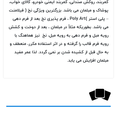
کمربند، روکش صندلی، کمربند ایمنی خودرو، کالای خواب،
پلاس
پوشاک و مبلمان می باشد. بزرگترین ویژگی نخ ( فیلامنت
PPLUS
– پلی استر )Poly Art ، فرم پذیری نخ بعد از فرم دهی
نخ
توری
می باشد. بطوریکه مثلاً در مبلمان ، بعد از دوخت و کشش
پلیسه
رویه مبل و فرم دهی به رویه مبل، نخ نیز هماهنگ با
بتا
رویه فرم قالب را گرفته و در اثر استفاده مکرر، منعطف و
KORD
به حال قبل از کشیده شدن بر نمی گردد. لذا عمر مفید
BETA
مبلمان افزایش می یابد.
دوک
های
متراژ
پایین
امگا
OMEGA
ونتو
VENTO
پارما