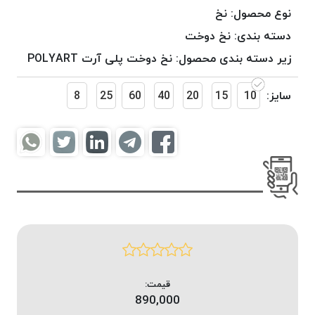
موم
نوع محصول:
نخ
خورده
دسته بندی:
نخ دوخت
کُرد
زیر دسته بندی محصول:
نخ دوخت پلی آرت POLYART
KORD
نخ
سایز:
10
15
20
40
60
25
8
بافت
موم
خورده
امگا
OMEGA
نخ بافت
موم
خورده
میلانو
MILANO
نخ
قیمت:
بافت
890,000
موم