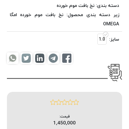
موم
دسته بندی:
نخ بافت موم خورده
خورده
زیر دسته بندی محصول:
نخ بافت موم خورده امگا
کُرد
OMEGA
KORD
نخ
سایز:
1.0
بافت
موم
خورده
امگا
OMEGA
نخ بافت
موم
خورده
میلانو
MILANO
نخ
قیمت:
بافت
1,450,000
موم