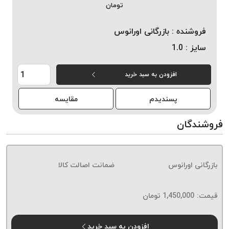
تومان
خورده
لیمکس
فروشنده :
بازرگانی اورانوس
LIMAX
سایز :
1.0
نخ
بافت
افزودن به سبد خرید
موم
خورده
پسندیدم
مقایسه
تریشه
امگا
فروشندگان
OMEGA
نخ
بافت
بازرگانی اورانوس
ضمانت اصالت کالا
بدون
موم
نخ
قیمت:
1,450,000
تومان
بافت
بدون
افزودن به سبد خرید