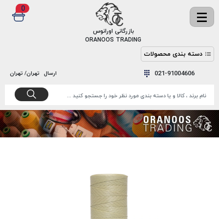
0
✖
بازرگانی اورانوس
ORANOOS TRADING
دسته بندی محصولات
نخ
نخ
021-91004606
ارسال
تهران/ تهران
دوخت
رنگ و
واکس
نخ دوخت
اکوسپون
پرایمر
EKOSPUNE
چسب
نخ دوخت
پلی آرت
بند
POLYART
کفش
نخ
ملزومات
دوخت
گاردا
قدک
GARDA
نخ