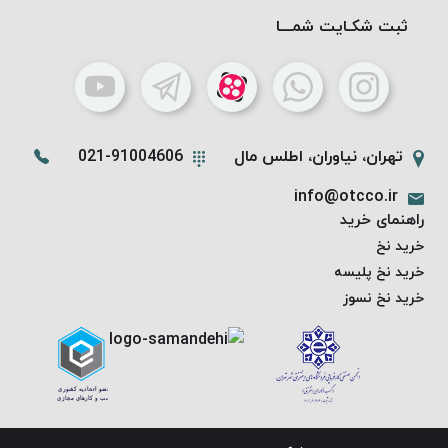
ثبت شکـایت شمـــا
تهران، نیاوران، اطلس مال
021-91004606
info@otcco.ir
راهنمای خرید
خرید نخ
خرید نخ پلیسه
خرید نخ نسوز