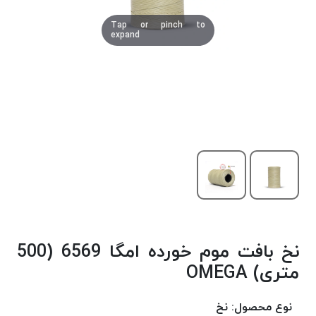
دوخت
Tap or pinch to
کومو
expand
COMO
نخ
دوخت
دلتا
DELTA
نخ
دوخت
اکو
E.K.O
نخ
بافت
نخ بافت موم خورده امگا 6569 (500
موم
خورده
متری) OMEGA
نخ
بافت
نوع محصول:
نخ