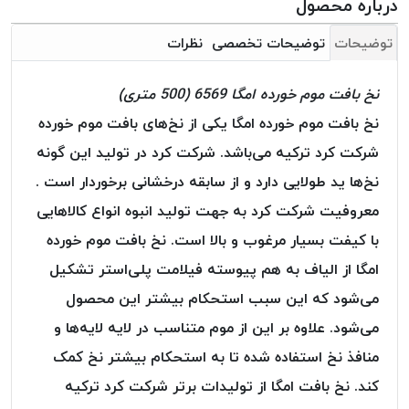
درباره محصول
بافت
بدون
توضیحات
توضیحات تخصصی
نظرات
موم
کُرد
نخ بافت موم خورده امگا 6569 (500 متری)
KORD
نخ بافت موم خورده امگا یکی از نخ‌های بافت موم خورده
نخ
توری
شرکت کرد ترکیه می‌باشد. شرکت کرد در تولید این گونه
پلیسه
نخ‌ها ید طولایی دارد و از سابقه درخشانی برخوردار است .
نخ
معروفیت شرکت کرد به جهت تولید انبوه انواع کالاهایی
توری
با کیفت بسیار مرغوب و بالا است. نخ بافت موم خورده
پلیسه
کرد
امگا از الیاف به هم پیوسته فیلامت پلی‌استر تشکیل
KORD
می‌شود که این سبب استحکام بیشتر این محصول
OMEGA
می‌شود. علاوه بر این از موم متناسب در لایه لایه‌ها و
نخ
منافذ نخ استفاده شده تا به استحکام بیشتر نخ کمک
توری
پلیسه
کند. نخ بافت امگا از تولیدات برتر شرکت کرد ترکیه
پی