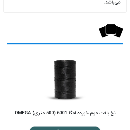
می‌باشد.
پلاس
PPLUS
نخ
توری
پلیسه
بتا
KORD
BETA
دوک
های
متراژ
پایین
امگا
OMEGA
ونتو
نخ بافت موم خورده امگا 6001 (500 متری) OMEGA
نخ ب
VENTO
پارما