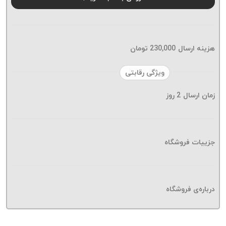
موم پی
پلاس
PPLUS
نخ
هزینه ارسال
230,000
تومان
بافت
بدون
ویژگی رقابتی
موم
زمان ارسال
2
روز
زتا
KORD
ZETA
نخ
جزییات فروشگاه
بافت
بدون
موم
درباره‌ی فروشگاه
امگا
OMEGA
نخ