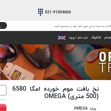
021-91004606
خدام
کاتالوگ
ثبت نام / ورود
نخ بافت موم خورده امگا 6580
(500 متری) OMEGA
برند:
OMEGA