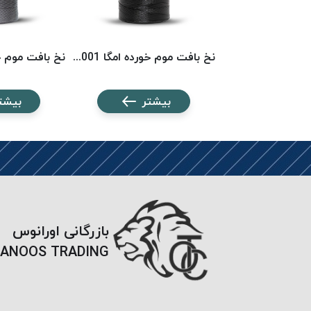
نخ بافت موم خورده امگا 6553 (500 متری) OMEGA
نخ بافت موم خورده امگا 6001 (500 متری) OMEGA
شتر
بیشتر
بیشت
بازرگانی اورانوس
ANOOS TRADING