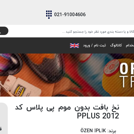
021-91004606
خدام
کاتالوگ
ثبت نام / ورود
نخ بافت بدون موم پی پلاس کد
2012 PPLUS
ق
برند:
ÖZEN İPLİK