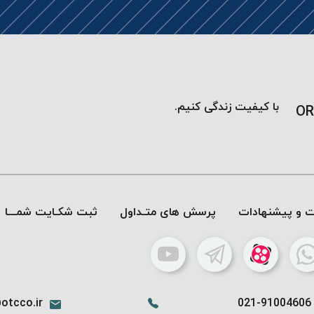
با کیفیت زندگی کنیم.
OR
ات و پیشنهادات
پرسش های متـداول
ثبت شکـایت شمـــا
otcco.ir
021-91004606