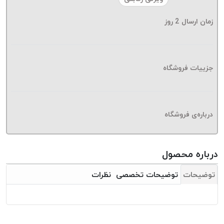
موم پی
پلاس
زمان ارسال
2
روز
PPLUS
نخ
بافت
جزییات فروشگاه
بدون
موم
زتا
KORD
درباره‌ی فروشگاه
ZETA
نخ
بافت
درباره محصول
بدون
توضیحات
توضیحات تخصصی
نظرات
موم
امگا
OMEGA
نخ