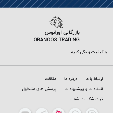
پلاس
PPLUS
نخ
توری
بازرگانی اورانوس
پلیسه
بتا
ORANOOS TRADING
KORD
BETA
با کیفیت زندگی کنیم.
دوک
های
متراژ
پایین
ارتباط با ما
درباره ما
مقالات
امگا
انتقادات و پیشنهادات
پرسش های متـداول
OMEGA
ونتو
ثبت شکـایت شمـــا
VENTO
پارما