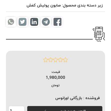
موم
زیر دسته بندی محصول:
صابون پولیش کفش
خورده
کُرد
KORD
نخ
بافت
موم
خورده
امگا
OMEGA
نخ بافت
قیمت:
موم
1,980,000
خورده
میلانو
تومان
MILANO
فروشنده :
بازرگانی اورانوس
نخ
بافت
موم
افزودن به سبد خرید