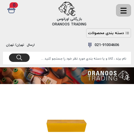
0
✖
بازرگانی اورانوس
ORANOOS TRADING
دسته بندی محصولات
نخ
نخ
021-91004606
ارسال
تهران/ تهران
دوخت
رنگ و
واکس
نخ دوخت
اکوسپون
پرایمر
EKOSPUNE
چسب
نخ دوخت
پلی آرت
بند
POLYART
کفش
نخ
ملزومات
دوخت
گاردا
قدک
GARDA
نخ