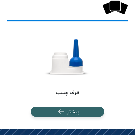
بافت
بدون
موم
کُرد
KORD
نخ
توری
پلیسه
نخ
توری
پلیسه
کرد
ظرف چسب
KORD
OMEGA
نخ
بیشتر
توری
پلیسه
پی