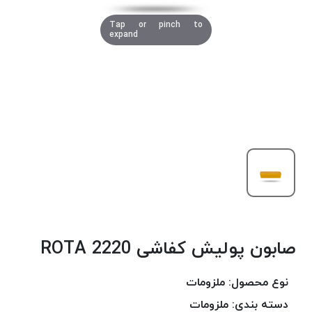
دوخت
Tap or pinch to
کومو
expand
COMO
نخ
دوخت
دلتا
DELTA
نخ
دوخت
اکو
E.K.O
نخ
بافت
صابون پولیش کفاشی 2220 ROTA
موم
خورده
نخ
نوع محصول:
ملزومات
بافت
دسته بندی:
ملزومات