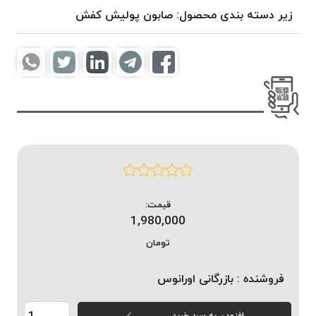
موم
زیر دسته بندی محصول:
صابون پولیش کفش
خورده
کُرد
KORD
نخ
بافت
موم
خورده
امگا
OMEGA
نخ بافت
قیمت:
موم
1,980,000
خورده
میلانو
تومان
MILANO
فروشنده :
بازرگانی اورانوس
نخ
بافت
موم
افزودن به سبد خرید