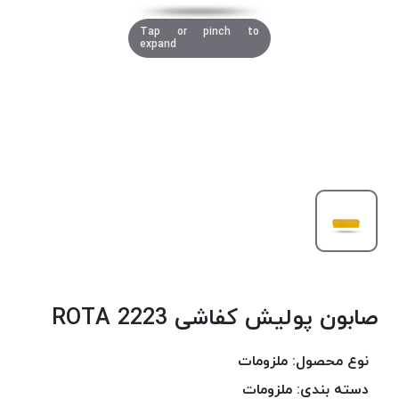
دوخت
Tap or pinch to
کومو
expand
COMO
نخ
دوخت
دلتا
DELTA
نخ
دوخت
اکو
E.K.O
نخ
بافت
صابون پولیش کفاشی 2223 ROTA
موم
خورده
نخ
نوع محصول:
ملزومات
بافت
دسته بندی:
ملزومات