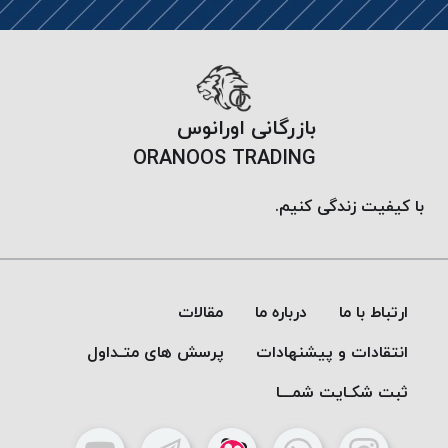
پلاس
PPLUS
نخ
توری
بازرگانی اورانوس
پلیسه
بتا
ORANOOS TRADING
KORD
BETA
با کیفیت زندگی کنیم.
دوک
های
متراژ
پایین
ارتباط با ما
درباره ما
مقالات
امگا
انتقادات و پیشنهادات
پرسش های متـداول
OMEGA
ونتو
ثبت شکـایت شمـــا
VENTO
پارما