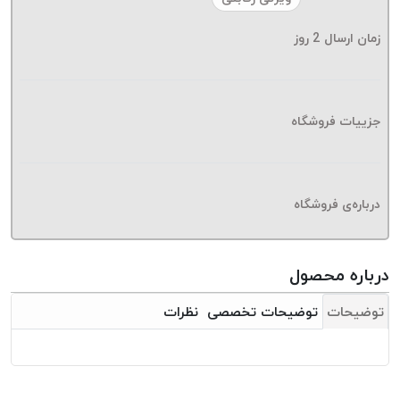
موم پی
پلاس
زمان ارسال
2
روز
PPLUS
نخ
بافت
جزییات فروشگاه
بدون
موم
زتا
KORD
درباره‌ی فروشگاه
ZETA
نخ
بافت
درباره محصول
بدون
توضیحات
توضیحات تخصصی
نظرات
موم
امگا
OMEGA
نخ