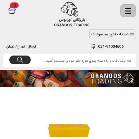
0
✖
بازرگانی اورانوس
ORANOOS TRADING
دسته بندی محصولات
نخ
نخ
021-91004606
ارسال
تهران/ تهران
دوخت
رنگ و
واکس
نخ دوخت
اکوسپون
پرایمر
EKOSPUNE
چسب
نخ دوخت
پلی آرت
بند
POLYART
کفش
نخ
ملزومات
دوخت
گاردا
قدک
GARDA
نخ