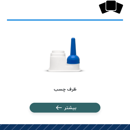
بافت
بدون
موم
کُرد
KORD
نخ
توری
پلیسه
نخ
توری
پلیسه
کرد
ظرف چسب
KORD
OMEGA
نخ
بیشتر
توری
پلیسه
پی