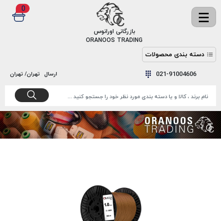
0
✖
بازرگانی اورانوس
ORANOOS TRADING
دسته بندی محصولات
نخ
نخ
021-91004606
ارسال
تهران/ تهران
دوخت
رنگ و
واکس
نخ دوخت
اکوسپون
پرایمر
EKOSPUNE
چسب
نخ دوخت
پلی آرت
بند
POLYART
کفش
نخ
ملزومات
دوخت
گاردا
قدک
GARDA
نخ