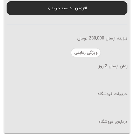
موم پی
افزودن به سبد خرید
پلاس
PPLUS
نخ
بافت
هزینه ارسال
230,000
تومان
بدون
موم
ویژگی رقابتی
زتا
KORD
زمان ارسال
2
روز
ZETA
نخ
بافت
جزییات فروشگاه
بدون
موم
امگا
OMEGA
درباره‌ی فروشگاه
نخ