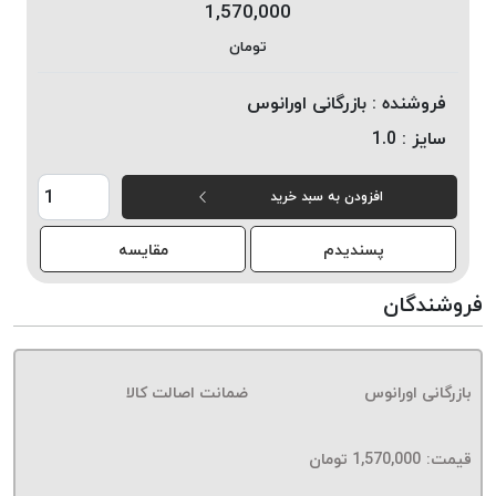
1,570,000
خورده
تومان
لیمکس
LIMAX
فروشنده :
بازرگانی اورانوس
نخ
سایز :
1.0
بافت
موم
افزودن به سبد خرید
خورده
تریشه
پسندیدم
مقایسه
امگا
OMEGA
فروشندگان
نخ
بافت
بدون
بازرگانی اورانوس
ضمانت اصالت کالا
موم
نخ
بافت
قیمت:
1,570,000
تومان
بدون