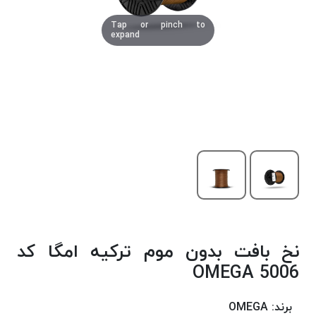
دوخت
Tap or pinch to
کومو
expand
COMO
نخ
دوخت
دلتا
DELTA
نخ
دوخت
اکو
E.K.O
نخ
بافت
نخ بافت بدون موم ترکیه امگا کد
موم
خورده
5006 OMEGA
نخ
بافت
برند:
OMEGA