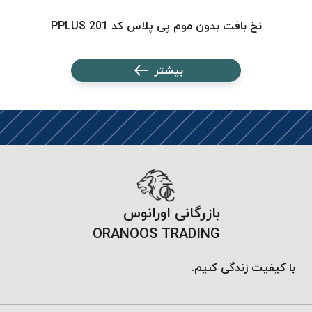
پلاس
نخ بافت بدون موم پی پلاس کد 201 PPLUS
PPLUS
نخ
بیشتر
توری
پلیسه
بتا
KORD
BETA
دوک
های
متراژ
پایین
بازرگانی اورانوس
امگا
ORANOOS TRADING
OMEGA
ونتو
با کیفیت زندگی کنیم.
VENTO
پارما