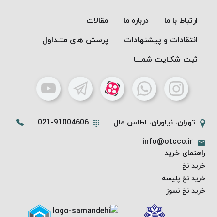
PARMA
نخ
ارتباط با ما
درباره ما
مقالات
دستبندی
انتقادات و پیشنهادات
پرسش های متـداول
DOVE
نخ گلدوزی
ثبت شکـایت شمـــا
FILKRISTAL
نخ
نسوز
Meta-
Aramid
تهران، نیاوران، اطلس مال
021-91004606
&
info@otcco.ir
Para-
راهنمای خرید
Aramid
خرید نخ
خرید نخ پلیسه
خرید نخ نسوز