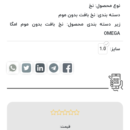
موم
نوع محصول:
نخ
خورده
دسته بندی:
نخ بافت بدون موم
کُرد
زیر دسته بندی محصول:
نخ بافت بدون موم امگا
KORD
نخ
OMEGA
بافت
موم
سایز:
1.0
خورده
امگا
OMEGA
نخ بافت
موم
خورده
میلانو
MILANO
نخ
بافت
قیمت:
موم