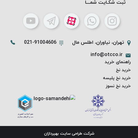
ثبت شکـایت شمـــا
بافت
بدون
موم
کُرد
KORD
تهران، نیاوران، اطلس مال
021-91004606
نخ
توری
info@otcco.ir
پلیسه
راهنمای خرید
نخ
خرید نخ
توری
خرید نخ پلیسه
پلیسه
خرید نخ نسوز
کرد
KORD
OMEGA
نخ
توری
پلیسه
شرکت طراحی سایت
بهپردازان
پی