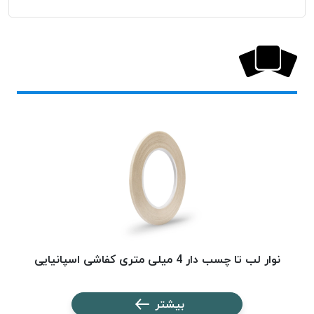
خورده
لیمکس
LIMAX
نخ
بافت
موم
خورده
تریشه
امگا
OMEGA
نخ
بافت
بدون
موم
نوار لب تا چسب دار 4 میلی متری کفاشی اسپانیایی
نخ
بافت
بیشتر
بدون