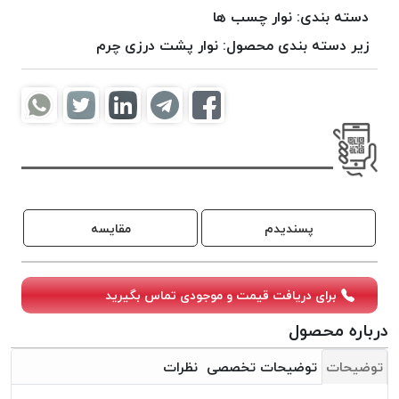
موم
دسته بندی:
نوار چسب ها
خورده
زیر دسته بندی محصول:
نوار پشت درزی چرم
کُرد
KORD
نخ
بافت
موم
خورده
امگا
OMEGA
پسندیدم
مقایسه
نخ بافت
موم
خورده
برای دریافت قیمت و موجودی تماس بگیرید
میلانو
درباره محصول
MILANO
نخ
توضیحات
توضیحات تخصصی
نظرات
بافت
موم