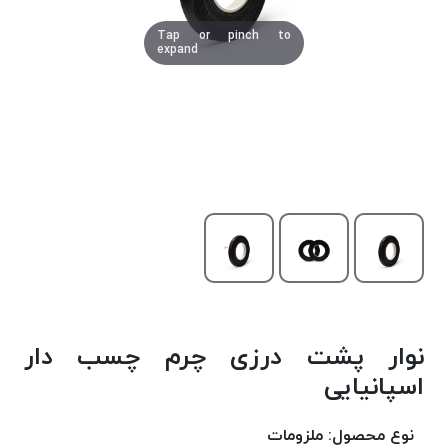
دوخت
Tap or pinch to
کومو
expand
COMO
نخ
دوخت
دلتا
DELTA
نخ
دوخت
اکو
E.K.O
نخ
بافت
نوار پشت درزی چرم چسب دار
موم
خورده
اسپانیایی
نخ
بافت
نوع محصول:
ملزومات