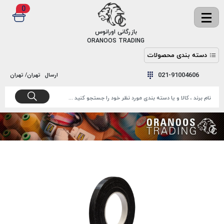
0
✖
بازرگانی اورانوس
ORANOOS TRADING
دسته بندی محصولات
نخ
نخ
021-91004606
ارسال
تهران/ تهران
دوخت
رنگ و
واکس
نخ دوخت
اکوسپون
پرایمر
EKOSPUNE
چسب
نخ دوخت
پلی آرت
بند
POLYART
کفش
نخ
ملزومات
دوخت
گاردا
قدک
GARDA
نخ