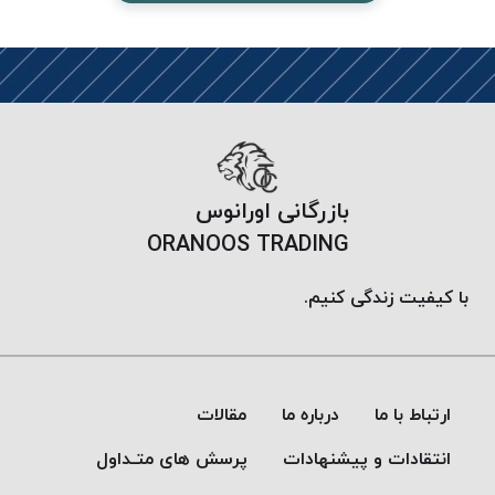
موم پی
پلاس
PPLUS
نخ
بافت
بدون
موم
بازرگانی اورانوس
زتا
ORANOOS TRADING
KORD
ZETA
با کیفیت زندگی کنیم.
نخ
بافت
بدون
موم
ارتباط با ما
درباره ما
مقالات
امگا
OMEGA
انتقادات و پیشنهادات
پرسش های متـداول
نخ