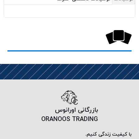
خورده
لیمکس
LIMAX
نخ
بافت
موم
خورده
تریشه
امگا
OMEGA
نخ
بافت
بدون
بازرگانی اورانوس
موم
ORANOOS TRADING
نخ
بافت
با کیفیت زندگی کنیم.
بدون