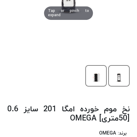
دوخت
Tap or pinch to
کومو
expand
COMO
نخ
دوخت
دلتا
DELTA
نخ
دوخت
اکو
E.K.O
نخ
بافت
نخ موم خورده امگا 201 سایز 0.6
موم
خورده
[50متری] OMEGA
نخ
بافت
برند:
OMEGA