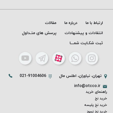
موم پی
پلاس
PPLUS
ارتباط با ما
درباره ما
مقالات
نخ
بافت
انتقادات و پیشنهادات
پرسش های متـداول
بدون
موم
ثبت شکـایت شمـــا
زتا
KORD
ZETA
نخ
بافت
تهران، نیاوران، اطلس مال
021-91004606
بدون
info@otcco.ir
موم
راهنمای خرید
امگا
خرید نخ
OMEGA
خرید نخ پلیسه
نخ
خرید نخ نسوز