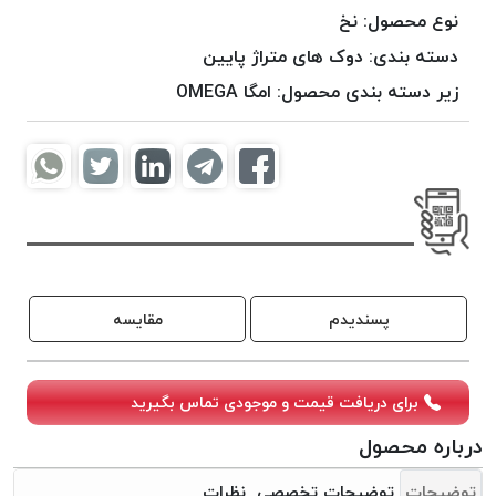
موم
نوع محصول:
نخ
خورده
دسته بندی:
دوک های متراژ پایین
کُرد
زیر دسته بندی محصول:
امگا OMEGA
KORD
نخ
بافت
موم
خورده
امگا
OMEGA
نخ بافت
پسندیدم
مقایسه
موم
خورده
میلانو
برای دریافت قیمت و موجودی تماس بگیرید
MILANO
نخ
درباره محصول
بافت
توضیحات
توضیحات تخصصی
نظرات
موم