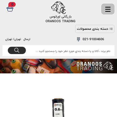
0
✖
بازرگانی اورانوس
ORANOOS TRADING
دسته بندی محصولات
نخ
نخ
021-91004606
ارسال
تهران/ تهران
دوخت
رنگ و
واکس
نخ دوخت
اکوسپون
پرایمر
EKOSPUNE
چسب
نخ دوخت
پلی آرت
بند
POLYART
کفش
نخ
ملزومات
دوخت
گاردا
قدک
GARDA
نخ